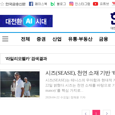
전체
증권
산업
유통·부동산
금융
'라일리오펠카' 검색결과
시즈(SEASE), 천연 소재 기반
시즈(SEASE)는 테니스의 우아함과 현대적
22일 밝혔다.시즈는 천연 소재를 바탕으로 기능성
mance)’를 핵심 가치로...
2026-04-22 수요일 | 정채윤 기자
1