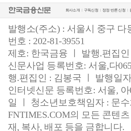
회사소개
구독신청
정정·반론 신청
발행소(주소) : 서울시 중구 
번호 : 202-81-39551
제호: 한국금융 ㅣ 발행.편집인 : 
신문사업 등록번호: 서울,다0655
행.편집인 : 김봉국 ㅣ 발행일자:
인터넷신문 등록번호: 서울, 아03
일 ㅣ 청소년보호책임자 : 문수
FNTIMES.COM의 모든 콘텐
재, 복사, 배포 등을 금합니다.