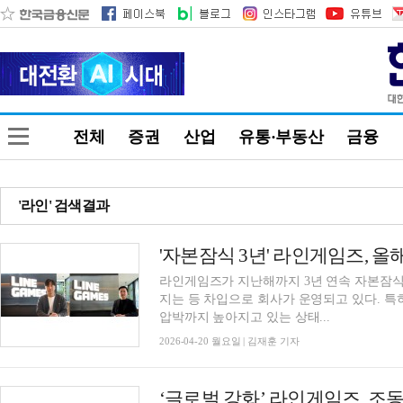
전체
증권
산업
유통·부동산
금융
'라인' 검색결과
'자본잠식 3년' 라인게임즈, 
라인게임즈가 지난해까지 3년 연속 자본잠식에 
지는 등 차입으로 회사가 운영되고 있다. 특
압박까지 높아지고 있는 상태...
2026-04-20 월요일 | 김재훈 기자
‘글로벌 강화’ 라인게임즈, 조