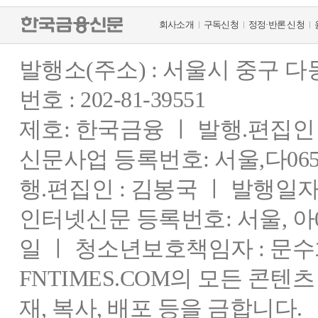
회사소개
구독신청
정정·반론 신청
발행소(주소) : 서울시 중구 
번호 : 202-81-39551
제호: 한국금융 ㅣ 발행.편집인 : 
신문사업 등록번호: 서울,다0655
행.편집인 : 김봉국 ㅣ 발행일자:
인터넷신문 등록번호: 서울, 아03
일 ㅣ 청소년보호책임자 : 문수
FNTIMES.COM의 모든 콘텐
재, 복사, 배포 등을 금합니다.