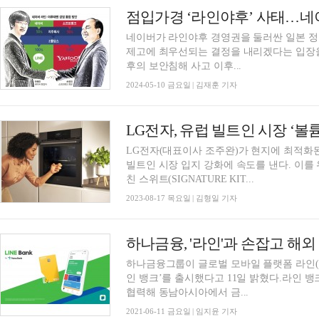
점입가경 ‘라인야후’ 사태…네이
네이버가 라인야후 경영권을 둘러싼 일본 
제고에 최우선되는 결정을 내리겠다는 입장을 밝혔다. 네이버는 10일 입장
후의 보안침해 사고 이후...
2024-05-10 금요일 | 김재훈 기자
LG전자, 유럽 빌트인 시장 ‘볼
LG전자(대표이사 조주완)가 현지에 최적화
빌트인 시장 입지 강화에 속도를 낸다. 이를 위해 LG전자는 초프리미엄 빌트인 ‘시그니처 키
친 스위트(SIGNATURE KIT...
2023-08-17 목요일 | 김형일 기자
​하나금융그룹이 글로벌 모바일 플랫폼 라인(
인 뱅크’를 출시했다고 11일 밝혔다.라인 
협력해 동남아시아에서 금...
2021-06-11 금요일 | 임지윤 기자