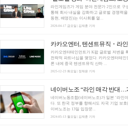
라인게임즈가 게임 분야 전문가 2인으로 구
통해 회사 내실을 강화하고 글로벌 경쟁력
동현, 배영진)는 이사회를 열...
2026-04-17 금요일 | 김재훈 기자
카카오엔터테인먼트가 K팝 글로벌 저변을 확
전략적 파트너십을 맺었다. 카카오엔터테인
론 내에 중국 텐센트뮤직 산하 ...
2025-12-23 화요일 | 정채윤 기자
네이버노조 “라인 매각 반대…기
네이버노동조합(네이버노조)가 일본 ‘라인야
다. 또 한국 정부를 향해서도 자국 기업 보호
이버노조는 13일 입장문...
2024-05-13 월요일 | 김재훈 기자