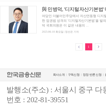
여당인 더불어민주당에서 자산연동형 디지털
한 업권법 성격의 '디지털자산기본법'을 발
덕 국회의원은 이 같은 내용의 ...
2025-06-10 화요일 | 정선은 기자
1
회사소개
구독신청
정정·반론 신청
발행소(주소) : 서울시 중구 
번호 : 202-81-39551