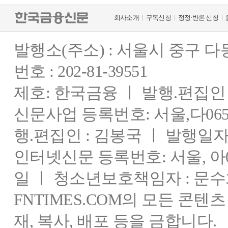
회사소개
구독신청
정정·반론 신청
발행소(주소) : 서울시 중구 
번호 : 202-81-39551
제호: 한국금융 ㅣ 발행.편집인 : 
신문사업 등록번호: 서울,다0655
행.편집인 : 김봉국 ㅣ 발행일자:
인터넷신문 등록번호: 서울, 아03
일 ㅣ 청소년보호책임자 : 문수
FNTIMES.COM의 모든 콘텐
재, 복사, 배포 등을 금합니다.