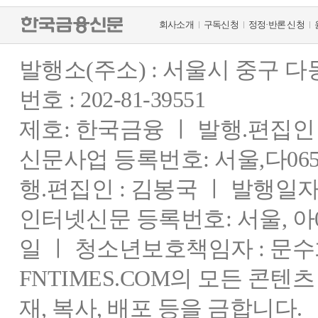
회사소개
구독신청
정정·반론 신청
발행소(주소) : 서울시 중구 
번호 : 202-81-39551
제호: 한국금융 ㅣ 발행.편집인 : 
신문사업 등록번호: 서울,다0655
행.편집인 : 김봉국 ㅣ 발행일자:
인터넷신문 등록번호: 서울, 아03
일 ㅣ 청소년보호책임자 : 문수
FNTIMES.COM의 모든 콘텐
재, 복사, 배포 등을 금합니다.