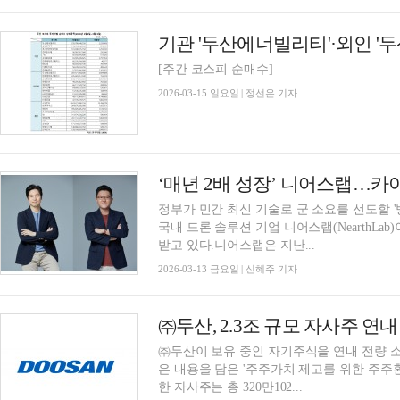
[주간 코스피 순매수]
2026-03-15 일요일 | 정선은 기자
정부가 민간 최신 기술로 군 소요를 선도할 '
국내 드론 솔루션 기업 니어스랩(NearthLa
받고 있다.니어스랩은 지난...
2026-03-13 금요일 | 신혜주 기자
㈜두산, 2.3조 규모 자사주 연
㈜두산이 보유 중인 자기주식을 연내 전량 소
은 내용을 담은 '주주가치 제고를 위한 주주
한 자사주는 총 320만102...