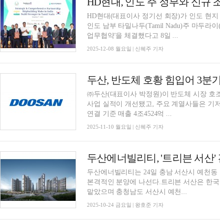
HD현대, 인도 주 정부와 신규
HD현대(대표이사 정기선 회장)가 인도 현지
인도 남부 타밀나두(Tamil Nadu)주 마두라이
업무협약'을 체결했다고 8일 ...
2025-12-08 월요일 | 신혜주 기자
두산, 반도체 호황 힘입어 3분기 영
㈜두산(대표이사 박정원)이 반도체 시장 호조
사업 실적이 개선됐고, 주요 계열사들은 기저효
연결 기준 매출 4조4524억 ...
2025-11-10 월요일 | 신혜주 기자
두산에너빌리티, '트리븐 서산'
두산에너빌리티는 24일 충남 서산시 예천동 
본격적인 분양에 나선다.트리븐 서산은 한
맡았으며 충청남도 서산시 예천...
2025-10-24 금요일 | 왕호준 기자