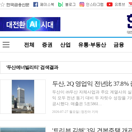
전체
증권
산업
유통·부동산
금융
'두산에너빌리티' 검색결과
두산, 2Q 영업익 전년比 37.
두산이 ㈜두산 자체사업과 주요 계열사의 실
익 모두 전년 동기 대비 두 자릿수 성장을 기
공시했다. 매출은 5조5861...
2026-07-27 월요일 | 정진아 기자
'트리븐 김해' 3일 견본주택 개관