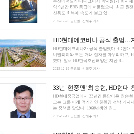
두산에너빌리티(대표이사 박지원)가 회사채 'A
약 9년간 BBB 등급에 머물렀으나, 최근 
신용도 회복에 속도가 붙고 있...
2025-12-26 금요일 | 신혜주 기자
HD현대에코비나 공식 출범…지분
HD현대에코비나가 공식 출범했다.HD현대
너빌리티와 모든 거래 절차를 마무리하고, H
혔다. 앞서 HD한국조선해양은 지난 8...
2025-12-19 금요일 | 신혜주 기자
33년 '현중맨' 최승현, HD현
HD현대중공업에서 33년간 몸담아온 최승현
그는 그룹 미래 먹거리인 친환경 선박 기자
는 중책을 맡았다. 1968년생인 최...
2025-12-12 금요일 | 신혜주 기자