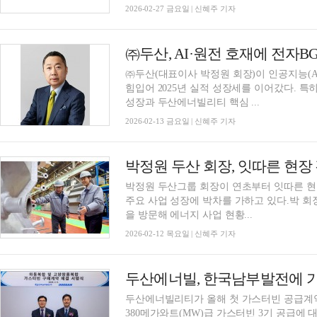
2026-02-27 금요일 | 신혜주 기자
㈜두산, AI·원전 호재에 전자BG
㈜두산(대표이사 박정원 회장)이 인공지능(A
힘입어 2025년 실적 성장세를 이어갔다. 특
성장과 두산에너빌리티 핵심 ...
2026-02-13 금요일 | 신혜주 기자
박정원 두산그룹 회장이 연초부터 잇따른 현
주요 사업 성장에 박차를 가하고 있다.박 회
을 방문해 에너지 사업 현황...
2026-02-12 목요일 | 신혜주 기자
두산에너빌, 한국남부발전에 가
두산에너빌리티가 올해 첫 가스터빈 공급
380메가와트(MW)급 가스터빈 3기 공급에 