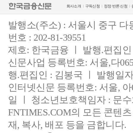
회사소개
구독신청
정정·반론 신청
발행소(주소) : 서울시 중구 
번호 : 202-81-39551
제호: 한국금융 ㅣ 발행.편집인 : 
신문사업 등록번호: 서울,다0655
행.편집인 : 김봉국 ㅣ 발행일자:
인터넷신문 등록번호: 서울, 아03
일 ㅣ 청소년보호책임자 : 문수
FNTIMES.COM의 모든 콘텐
재, 복사, 배포 등을 금합니다.