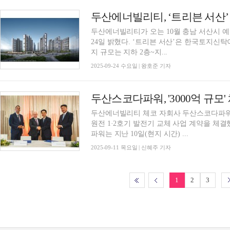
두산에너빌리티, ‘트리븐 서산’ 
두산에너빌리티가 오는 10월 충남 서산시 예
24일 밝혔다. ‘트리븐 서산’은 한국토지신탁이 시행하고 두산에너빌리티가 시공을 맡았다. 단
지 규모는 지하 2층~지...
2025-09-24 수요일 | 왕호준 기자
두산스코다파워, '3000억 규모
두산에너빌리티 체코 자회사 두산스코다파워가 체
원전 1·2호기 발전기 교체 사업 계약을 체
파워는 지난 10일(현지 시간) ...
2025-09-11 목요일 | 신혜주 기자
1
2
3