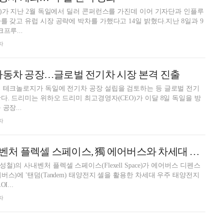
M)가 지난 2월 독일에서 딜러 콘퍼런스를 가진데 이어 기자단과 인플루
를 갖고 유럽 시장 공략에 박차를 가했다고 14일 밝혔다.지난 8일과 9
프루...
자
자동차 공장…글로벌 전기차 시장 본격 진출
 테크놀로지가 독일에 전기차 공장 설립을 검토하는 등 글로벌 전기
다. 드리미는 위하오 드리미 최고경영자(CEO)가 이달 8일 독일을 방
공장...
자
한화시스템 사내벤처 플렉셀 스페이스, 獨 에어버스와 차세대 우주 전지 공동개발
)의 사내벤처 플렉셀 스페이스(Flexell Space)가 에어버스 디펜스
스)에 '탠덤(Tandem) 태양전지 셀을 활용한 차세대 우주 태양전지
I...
자