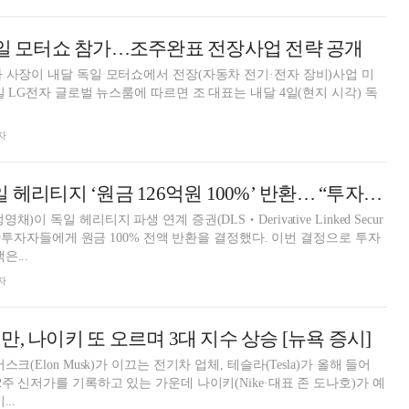
독일 모터쇼 참가…조주완표 전장사업 전략 공개
 사장이 내달 독일 모터쇼에서 전장(자동차 전기·전자 장비)사업 미
자
NH투자증권, 독일 헤리티지 ‘원금 126억원 100%’ 반환… “투자자 보호”
이 독일 헤리티지 파생 연계 증권(DLS‧Derivative Linked Secur
 일반투자자들에게 원금 100% 전액 반환을 결정했다. 이번 결정으로 투자
은...
자
, 나이키 또 오르며 3대 지수 상승 [뉴욕 증시]
크(Elon Musk)가 이끄는 전기차 업체, 테슬라(Tesla)가 올해 들어
주 신저가를 기록하고 있는 가운데 나이키(Nike·대표 존 도나호)가 예
..