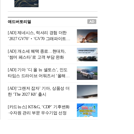
버려야 하는 곳'이라 묘사했다.
원칙으로 서다』를 펴냈다.정
오늘날 많은 이가 은퇴를 지옥
통 관료 출신으로 한국 금융의
이라 부르며 절망하지만, 김경
주요 변곡점마다 중요한 역할
애드버토리얼
록 고문은 새로운 시각을 제시
을 하고 금융 경영인으로서 큰
한다. 은퇴 후 60대를 전후한 1
족적을 남긴 김 전 회장이 후배
[AD] 제네시스, 럭셔리 경험 더한
0년의 과도기는 지옥이 아니라
세대에게 전하는 삶의 조언을
‘2027 GV70’‧‘GV70 그래파이트’
정화와 성장의 공간인 ‘은퇴연
담은 인생 노트다.『물처럼 흐
출시
옥(Purgatory)’이라는 것이다.
르고 원칙으로 서다』는 단순
[AD] 개소세 혜택 종료…현대차,
연옥은 고통스럽지만 끝이 있
한 자서전을 넘어, 실패를 두려
‘썸머 페스타’로 고객 부담 완화
으며, 준비를 통해 천국으로 나
워하지 않는 용기와 자신에 대
아갈 수 있는 희망의 장소라고
한 믿음이 어떻게 삶을 풍요롭
[AD] 기아 ‘디 올 뉴 셀토스’, 인도
말한
게 만드는지를 보여주는 지혜
타임스 드라이브 어워즈서 ‘올해의
의 보고로 평가된다.김용환 전
SUV’ 선정
회장은 “인생의 목표가 크더라
[AD]‘그랜저 잡자’ 기아, 상품성 더
도 조급해하지 말고 작은 것부
한 ‘The 2027 K8’ 출시
터 하나 하나 성취해 나가
라”고 조언한다. 뼈아픈 실패
[카드뉴스] KT&G, ‘CDP’ 기후변화
조차 성공의 뼈대가 된다는 긍
·수자원 관리 부문 우수기업 선정
정적인 마음으로