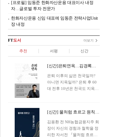
[프로필] 임동준 한화자산운용 대표이사 내정
자…글로벌 투자 전문가
한화자산운용 신임 대표에 임동준 전략사업Unit
장 내정
FT
도서
더보기
추천
서평
신간
[신간]은퇴연옥…김경록의 은퇴 후 삶의 나침반
은퇴 이후의 삶은 천국일까?
아니면 지옥일까? 은퇴 후 60
대 전후 10년은 천국도 지옥도
아닌 '연옥'이라 개념이 등장해
화제를 모으고 있다.투자 전문
가이자 은퇴연구소장으로서의
[신간] 물처럼 흐르고 원칙으로 서다…김용환의 통찰을 담다
은퇴 설계를 가이드해 온 김경
록 옵투스자산운용의 고문이
김용환 전 NH농협금융지주 회
신간 『은퇴연옥』을 내놓았
장이 자신의 경험과 철학을 정
다.단테는 지옥을 '모든 희망을
리한 자서전 『물처럼 흐르고