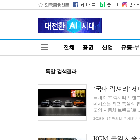
전체
증권
산업
유통·
'독일' 검색결과
‘국대 럭셔리’ 제
국내 대표 럭셔리 브랜
네시스는 최근 독일의 유력
고의 자동차 브랜드’로..
2026-04-17 금요일 | 김재훈 기
KGM, 독일 시승