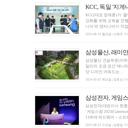
KCC, 독일 '지
KCC(대표 정재훈)가 
강화를 위해 교육을 진행
니아'의 엔지니어가 직접.
2024-08-19 월요일 | 신혜주 기
삼성물산 건설부문(이하 삼
일리의 조경 공간‘애니타임
닷 디자인 어워드는...
2024-05-02 목요일 | 장호성 기
삼성전자, 게임스
삼성전자(대표이사 한종희
‘게임스컴 2023(Gamesco
1100개 하드웨어‧소프트.
2023-08-23 수요일 | 김형일 기