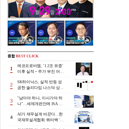
종합
BEST CLICK
에코프로비엠, ‘1.2조 유증’
1
이후 실적‧주가 부진 어쩌
나
SK하이닉스, 실적 반등 성
2
공한 솔리다임 나스닥 상장
검토
"남아야 하나, 이사가야 하
3
나"…세제개편안에 ISA 투
자자 셈법 복잡
AI가 재무설계 바꾼다…한
4
국재무설계협회·쿼터백 '베
러웰스'로 생태계 구축