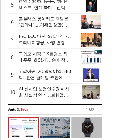
함영주號 하나금융, '하나더
5
넥스트‘ 연계 확대…신탁수
수료 2배 증가 효과 [금융 시
홈플러스·롯데카드 책임론
니어 비즈니스 돋보기]
6
‘겹악재’ …김광일 MBK 부
회장 부담 커지나
FSC·LCC 아닌 ‘SSC’ 온다…
7
트리니티항공, 사명 변경 넘
어 사업모델 전환 선언
구형모 사장, LX홀딩스 최
8
대주주 '초읽기'…승계 작업
막바지?
고려아연, 2Q 영업이익 5870
9
억...한은 금매입 추진에 주
가 상승세
AI 신사업 보험연수원 이사
10
회 사실상 연기…보험업계
"사업 타당성 검증 부족"
[보험연수원 AI사업 논란]
Auto&
Tech
더보기