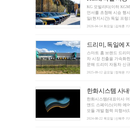
KG 모빌리티(이하 KG
언서를 초청해 시승 행사
일(현지시간) 독일 프랑크
2026-04-14 화요일 | 김재훈 기
드리미, 독일에 
스마트 홈 브랜드 드리미
차 시장 진출을 가속화한
문해 드리미 자동차 신규 
2025-09-12 금요일 | 정채윤 기
한화시스템(대표이사 어성철
앤드 스페이스(이하 에어버
모듈 개발 협력 의향서(LO
2024-08-22 목요일 | 신혜주 기