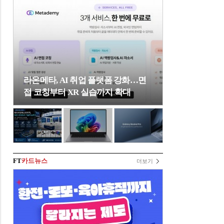
라온메타, AI 취업 플랫폼 강화…면
접 코칭부터 XR 실습까지 확대
FT
카드뉴스
더보기