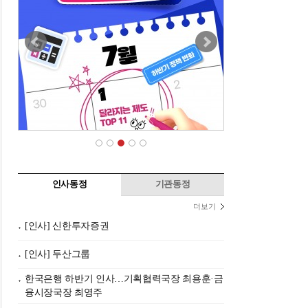
인사동정
기관동정
더보기
[인사] 신한투자증권
[인사] 두산그룹
한국은행 하반기 인사…기획협력국장 최용훈·금
융시장국장 최영주