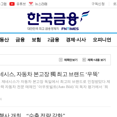
구독신청
로
부동산
금융
보험
2금융
경제·시사
오피니언
제목만보기
제목+내용 보기
네시스, 자동차 본고장 獨 최고 브랜드 ‘우뚝’
드 제네시스가 자동차 본고장 독일에서 최고의 브랜드로 인정받았다.제
 자동차 전문 매체인 ‘아우토빌트(Auto Bild)’의 독자 평가에서 ‘최
.
자
 행사 개최…“수출 전략 강화”