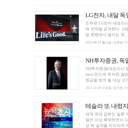
LG전자, 내달 
조주완 LG전자 대표이사
래 전략을 공개한다. 14일 LG전자 글로벌 뉴스룸에 따르면 조 대표는 내달 4일(현지 시각) 독
일 뮌헨에서 열리는 유...
2023-08-14 월요일 | 김형일 기
NH투자증권(대표이사 정영채)
ities) 펀드에 투자한
원금을 받게 될 대상 고객
2022-12-28 수요일 | 임지윤 기
테슬라 또 내렸지만
세계 최대 갑부인 일론 머스
절반 이상 폭락하면서 52
상 밖 실적을 터뜨리며 미.