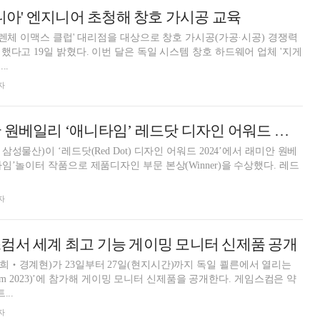
게니아' 엔지니어 초청해 창호 가시공 교육
'클렌체 이맥스 클럽' 대리점을 대상으로 창호 가시공(가공·시공) 경쟁력
했다고 19일 밝혔다. 이번 달은 독일 시스템 창호 하드웨어 업체 '지게
..
자
삼성물산, 래미안 원베일리 ‘애니타임’ 레드닷 디자인 어워드 수상
성물산)이 ‘레드닷(Red Dot) 디자인 어워드 2024’에서 래미안 원베
’놀이터 작품으로 제품디자인 부문 본상(Winner)을 수상했다. 레드
자
컴서 세계 최고 기능 게이밍 모니터 신제품 공개
‧경계현)가 23일부터 27일(현지시간)까지 독일 쾰른에서 열리는
m 2023)’에 참가해 게이밍 모니터 신제품을 공개한다. 게임스컴은 약
..
자