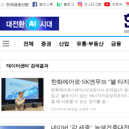
전체
증권
산업
유통·부동산
금융
'데이터센터' 검색결과
한화에어로·SK엔무브 "불 타지 
한화에어로스페이스(대표이사 손재일)가 윤활
잡고 '불에 타지 않는' 에너지저장장치(ESS
할 때 사용할 수 있는 장치를 말...
2024-09-10 화요일 | 신혜주 기자
네이버 ‘각 세종’, 녹색건축