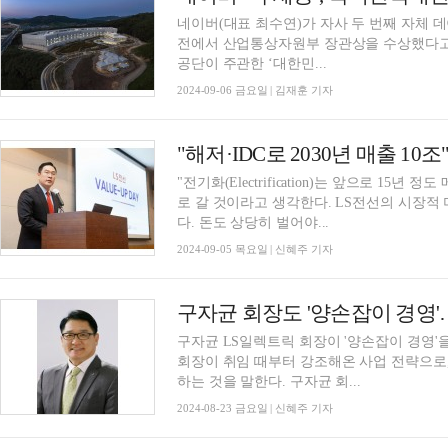
네이버(대표 최수연)가 자사 두 번째 자체 데
전에서 산업통상자원부 장관상을 수상했다고 6일 밝혔다. 국토교통부
공단이 주관한 ‘대한민...
2024-09-06 금요일 | 김재훈 기자
"전기화(Electrification)는 앞으로 1
로 갈 것이라고 생각한다. LS전선의 시장적
다. 돈도 상당히 벌어야...
2024-09-05 목요일 | 신혜주 기자
구자균 LS일렉트릭 회장이 '양손잡이 경영'
회장이 취임 때부터 강조해온 사업 전략으로
하는 것을 말한다. 구자균 회...
2024-08-23 금요일 | 신혜주 기자