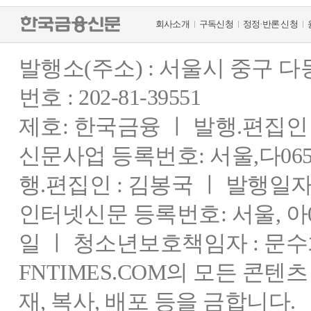
회사소개
구독신청
정정·반론 신청
발행소(주소) : 서울시 중구 
번호 : 202-81-39551
제호: 한국금융 ㅣ 발행.편집인 : 
신문사업 등록번호: 서울,다0655
행.편집인 : 김봉국 ㅣ 발행일자:
인터넷신문 등록번호: 서울, 아03
일 ㅣ 청소년보호책임자 : 문수
FNTIMES.COM의 모든 콘텐
재, 복사, 배포 등을 금합니다.