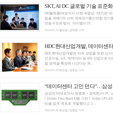
SKT, AI DC 글로벌 기술 표
SK텔레콤(대표이사 사장 유영상, SKT)은 A
립을 위해 UN 산하 국제전기통신연합 전기통신표
연동구조와 방식’ 아이템이 IT...
2024-05-13 월요일 | 김재훈 기자
HDC현대산업개발, 데이터센터
HDC현대산업개발은 지속 성장을 위한 신사
인공지능, IoT, 빅데이터 등 4차 산업으
발 영역을 확장해 나간다는 계...
2024-03-26 화요일 | 장호성 기자
“데이터센터 고민 던다”…삼성전
삼성전자(대표이사 한종희‧경계현)가 PC·노트북
r Double Data Rate) D램 기반 7.5Gbps LPCAM
le)을 업계 최초로 개발했다고 2...
2023-09-26 화요일 | 김형일 기자