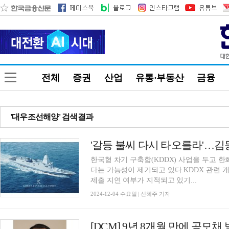
전체
증권
산업
유통·부동산
금융
'대우조선해양' 검색결과
'갈등 불씨 다시 타오를라'…김
한국형 차기 구축함(KDDX) 사업을 두고 
다는 가능성이 제기되고 있다.KDDX 관련 
제출 지연 여부가 지적되고 있기...
2024-12-04 수요일 | 신혜주 기자