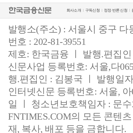
회사소개
구독신청
정정·반론 신청
발행소(주소) : 서울시 중구 
번호 : 202-81-39551
제호: 한국금융 ㅣ 발행.편집인 : 
신문사업 등록번호: 서울,다0655
행.편집인 : 김봉국 ㅣ 발행일자:
인터넷신문 등록번호: 서울, 아03
일 ㅣ 청소년보호책임자 : 문수
FNTIMES.COM의 모든 콘텐
재, 복사, 배포 등을 금합니다.