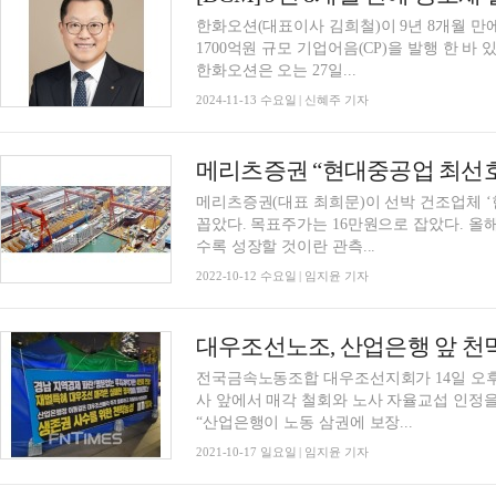
한화오션(대표이사 김희철)이 9년 8개월 만에
1700억원 규모 기업어음(CP)을 발행 한 바 
한화오션은 오는 27일...
2024-11-13 수요일 | 신혜주 기자
메리츠증권 “현대중공업 최선호
메리츠증권(대표 최희문)이 선박 건조업체 
꼽았다. 목표주가는 16만원으로 잡았다. 올
수록 성장할 것이란 관측...
2022-10-12 수요일 | 임지윤 기자
대우조선노조, 산업은행 앞 천
전국금속노동조합 대우조선지회가 14일 오후
사 앞에서 매각 철회와 노사 자율교섭 인정
“산업은행이 노동 삼권에 보장...
2021-10-17 일요일 | 임지윤 기자