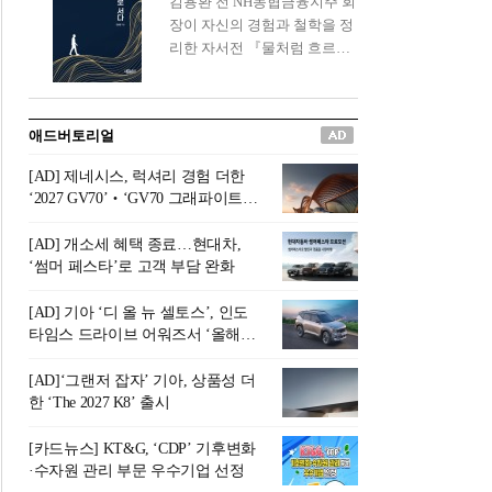
김용환 전 NH농협금융지주 회
신간 『은퇴연옥』을 내놓았
장이 자신의 경험과 철학을 정
다.단테는 지옥을 '모든 희망을
리한 자서전 『물처럼 흐르고
버려야 하는 곳'이라 묘사했다.
원칙으로 서다』를 펴냈다.정
오늘날 많은 이가 은퇴를 지옥
통 관료 출신으로 한국 금융의
이라 부르며 절망하지만, 김경
주요 변곡점마다 중요한 역할
애드버토리얼
록 고문은 새로운 시각을 제시
을 하고 금융 경영인으로서 큰
한다. 은퇴 후 60대를 전후한 1
족적을 남긴 김 전 회장이 후배
[AD] 제네시스, 럭셔리 경험 더한
0년의 과도기는 지옥이 아니라
세대에게 전하는 삶의 조언을
‘2027 GV70’‧‘GV70 그래파이트’
정화와 성장의 공간인 ‘은퇴연
담은 인생 노트다.『물처럼 흐
출시
옥(Purgatory)’이라는 것이다.
르고 원칙으로 서다』는 단순
[AD] 개소세 혜택 종료…현대차,
연옥은 고통스럽지만 끝이 있
한 자서전을 넘어, 실패를 두려
‘썸머 페스타’로 고객 부담 완화
으며, 준비를 통해 천국으로 나
워하지 않는 용기와 자신에 대
아갈 수 있는 희망의 장소라고
한 믿음이 어떻게 삶을 풍요롭
[AD] 기아 ‘디 올 뉴 셀토스’, 인도
말한
게 만드는지를 보여주는 지혜
타임스 드라이브 어워즈서 ‘올해의
의 보고로 평가된다.김용환 전
SUV’ 선정
회장은 “인생의 목표가 크더라
[AD]‘그랜저 잡자’ 기아, 상품성 더
도 조급해하지 말고 작은 것부
한 ‘The 2027 K8’ 출시
터 하나 하나 성취해 나가
라”고 조언한다. 뼈아픈 실패
[카드뉴스] KT&G, ‘CDP’ 기후변화
조차 성공의 뼈대가 된다는 긍
·수자원 관리 부문 우수기업 선정
정적인 마음으로