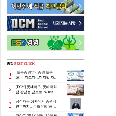
종합
BEST CLICK
‘토큰증권’과 ‘증권 토큰
1
화’는 다르다…디지털 자본
시장 다음 단계는
[DCM] 롯데리츠, 롯데백화
2
점 강남점 담보로 2400억 조
달…단기채 차환
공적자금 상환에서 증권사
3
인수까지…수협은행 '금융
그룹화' 25년 여정 [수협은
관악구 '두산' 26평, 3.2억 떨