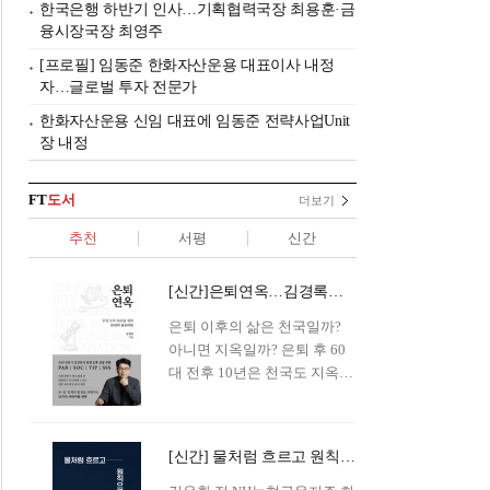
한국은행 하반기 인사…기획협력국장 최용훈·금
융시장국장 최영주
[프로필] 임동준 한화자산운용 대표이사 내정
자…글로벌 투자 전문가
한화자산운용 신임 대표에 임동준 전략사업Unit
장 내정
FT
도서
더보기
추천
서평
신간
[신간]은퇴연옥…김경록의 은퇴 후 삶의 나침반
은퇴 이후의 삶은 천국일까?
아니면 지옥일까? 은퇴 후 60
대 전후 10년은 천국도 지옥도
아닌 '연옥'이라 개념이 등장해
화제를 모으고 있다.투자 전문
가이자 은퇴연구소장으로서의
[신간] 물처럼 흐르고 원칙으로 서다…김용환의 통찰을 담다
은퇴 설계를 가이드해 온 김경
록 옵투스자산운용의 고문이