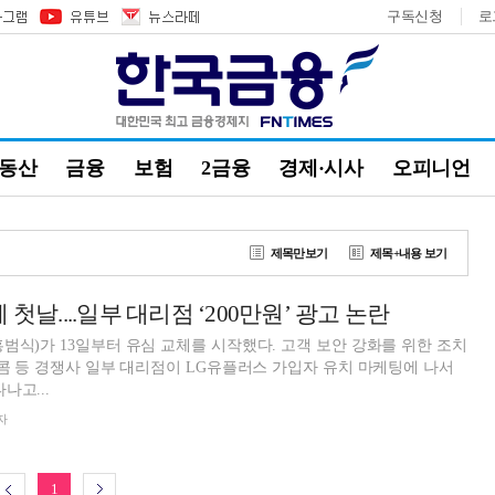
구독신청
로
부동산
금융
보험
2금융
경제·시사
오피니언
제목만보기
제목+내용 보기
 첫날....일부 대리점 ‘200만원’ 광고 논란
범식)가 13일부터 유심 교체를 시작했다. 고객 보안 강화를 위한 조치
레콤 등 경쟁사 일부 대리점이 LG유플러스 가입자 유치 마케팅에 나서
나고...
자
1