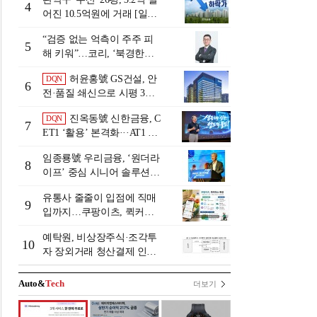
행 금융그룹의 꿈①]
4
어진 10.5억원에 거래 [일일
하락가]
“검증 없는 억측이 주주 피
5
해 키워”…코리, ‘북경한미
미수채권 논란’ 정면 반박
허윤홍號 GS건설, 안
DQN
6
전·품질 쇄신으로 시평 3위
탈환
진옥동號 신한금융, C
DQN
7
ET1 ‘활용’ 본격화···AT1 늘
린 이유는 [Capital Quality Re
임종룡號 우리금융, ‘원더라
view]
8
이프’ 중심 시니어 솔루션
확대…계열사 시너지 '관건'
유통사 줄줄이 입점에 직매
[금융 시니어 비즈니스 돋보
9
입까지…쿠팡이츠, 퀵커머
기]
스 판 키운다
예탁원, 비상장주식·조각투
10
자 장외거래 청산결제 인프
라 구축 착수
Auto&
Tech
더보기