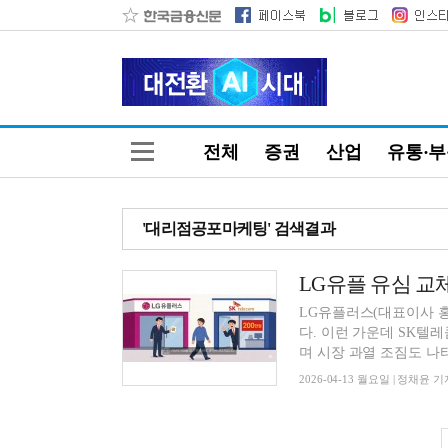
전체
증권
산업
유통·
'대리점공포마케팅' 검색결과
LG유플 유심 교체
LG유플러스(대표이사 홍
다. 이런 가운데 SK텔
며 시장 과열 조짐도 나타
2026-04-13 월요일 | 정채윤 기