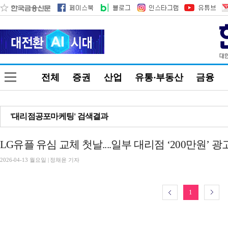
전체
증권
산업
유통·부동산
금융
'대리점공포마케팅' 검색결과
LG유플 유심 교체 첫날....일부 대리점 ‘200만원’ 광
2026-04-13 월요일 | 정채윤 기자
1