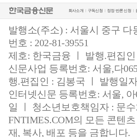
회사소개
구독신청
정정·반론 신청
발행소(주소) : 서울시 중구 
번호 : 202-81-39551
제호: 한국금융 ㅣ 발행.편집인 : 
신문사업 등록번호: 서울,다0655
행.편집인 : 김봉국 ㅣ 발행일자:
인터넷신문 등록번호: 서울, 아03
일 ㅣ 청소년보호책임자 : 문수
FNTIMES.COM의 모든 콘텐
재, 복사, 배포 등을 금합니다.