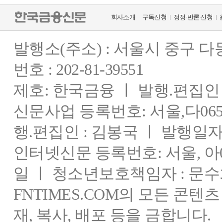
회사소개
구독신청
정정·반론 신청
발행소(주소) : 서울시 중구 
번호 : 202-81-39551
제호: 한국금융 ㅣ 발행.편집인 : 
신문사업 등록번호: 서울,다0655
행.편집인 : 김봉국 ㅣ 발행일자:
인터넷신문 등록번호: 서울, 아03
일 ㅣ 청소년보호책임자 : 문수
FNTIMES.COM의 모든 콘텐
재, 복사, 배포 등을 금합니다.