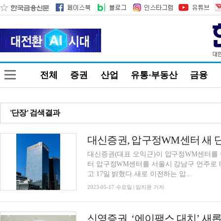
전체
증권
산업
유통·부동산
금융
'단장' 검색결과
대신증권, 압구정WM센터 새 단
대신증권(대표 오익근)이 압구정WM센터를 
터 압구정WM센터를 서울시 강남구 언주로 87
고 17일 밝혔다.새로 이전하는 압...
2023-05-17 수요일 | 임지윤 기자
신영증권, ‘에이팩스 대치’ 새