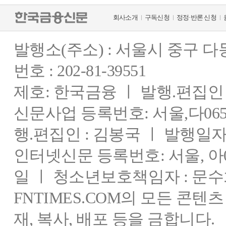
회사소개
구독신청
정정·반론 신청
발행소(주소) : 서울시 중구 
번호 : 202-81-39551
제호: 한국금융 ㅣ 발행.편집인 : 
신문사업 등록번호: 서울,다0655
행.편집인 : 김봉국 ㅣ 발행일자:
인터넷신문 등록번호: 서울, 아03
일 ㅣ 청소년보호책임자 : 문수
FNTIMES.COM의 모든 콘텐
재, 복사, 배포 등을 금합니다.