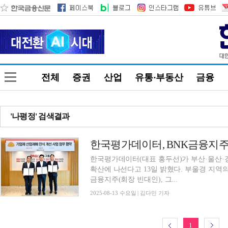
전체
증권
산업
유통·부동산
금융
'나평정' 검색결과
한국평가데이터(대표 홍두선)가 부산·울산·
확산에 나선다고 13일 밝혔다. 부울경 지역의
금융지주(회장 빈대인), 그...
2025-08-13 수요일 | 김다민 기자
1