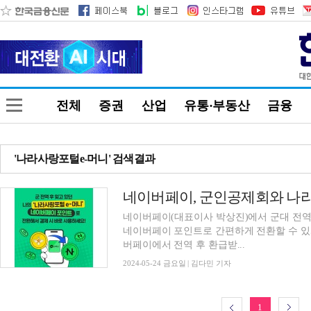
전체
증권
산업
유통·부동산
금융
'나라사랑포털e-머니' 검색결과
네이버페이(대표이사 박상진)에서 군대 전역 
네이버페이 포인트로 간편하게 전환할 수 있
버페이에서 전역 후 환급받...
2024-05-24 금요일 | 김다민 기자
1