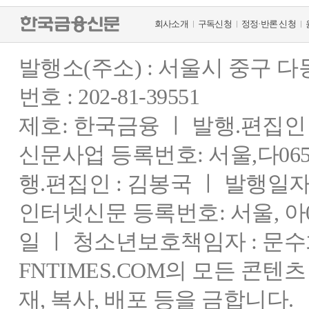
회사소개
구독신청
정정·반론 신청
발행소(주소) : 서울시 중구 
번호 : 202-81-39551
제호: 한국금융 ㅣ 발행.편집인 : 
신문사업 등록번호: 서울,다0655
행.편집인 : 김봉국 ㅣ 발행일자:
인터넷신문 등록번호: 서울, 아03
일 ㅣ 청소년보호책임자 : 문수
FNTIMES.COM의 모든 콘텐
재, 복사, 배포 등을 금합니다.