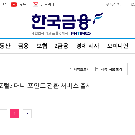
구독신청
로
부동산
금융
보험
2금융
경제·시사
오피니언
제목만보기
제목+내용 보기
털e-머니 포인트 전환 서비스 출시
1