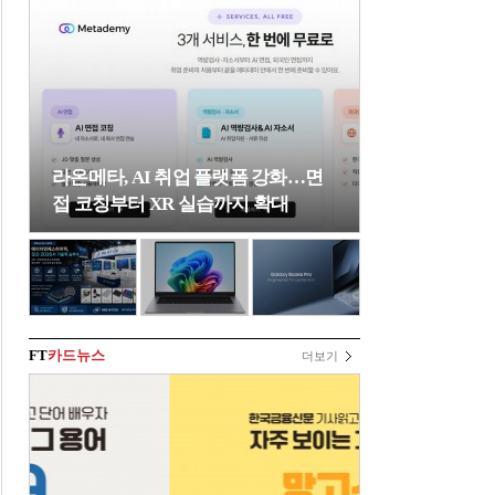
라온메타, AI 취업 플랫폼 강화…면
접 코칭부터 XR 실습까지 확대
FT
카드뉴스
더보기