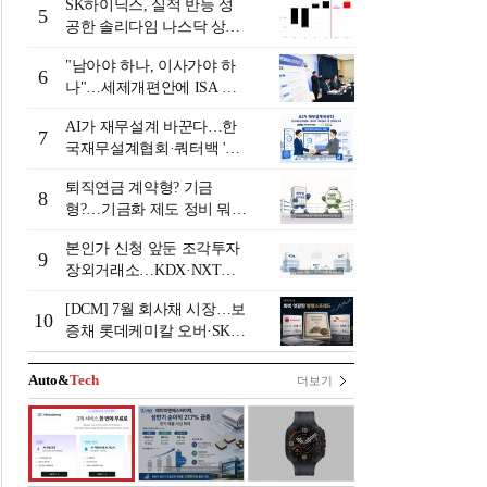
SK하이닉스, 실적 반등 성
발
5
공한 솔리다임 나스닥 상장
검토
"남아야 하나, 이사가야 하
6
나"…세제개편안에 ISA 투
자자 셈법 복잡
AI가 재무설계 바꾼다…한
7
국재무설계협회·쿼터백 '베
러웰스'로 생태계 구축
퇴직연금 계약형? 기금
8
형?…기금화 제도 정비 뭐길
래 [기금형 퇴직연금 추진
본인가 신청 앞둔 조각투자
(상)]
9
장외거래소…KDX·NXT컨
소 막판 점검 ‘분주’
[DCM] 7월 회사채 시장…보
10
증채 롯데케미칼 오버·SK에
코플랜트 언더 [7월 리뷰①]
Auto&
Tech
더보기