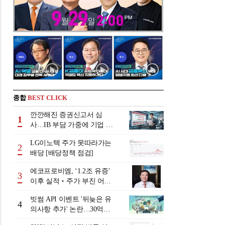
종합
BEST CLICK
깐깐해진 증권신고서 심
1
사…IB 부담 가중에 기업 자
금조달 '차질 우려'
LG이노텍 주가 못따라가는
2
배당 [배당정책 점검]
에코프로비엠, ‘1.2조 유증’
3
이후 실적‧주가 부진 어쩌
나
빗썸 API 이벤트 '뒤늦은 유
4
의사항 추가' 논란…30억원
배상 조정 거부에 이용자 반