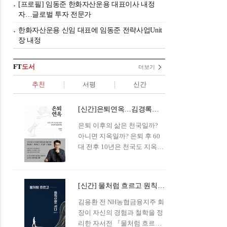
[프로필] 임동준 한화자산운용 대표이사 내정
자…글로벌 투자 전문가
한화자산운용 신임 대표에 임동준 전략사업Unit
장 내정
FT
도서
더보기
추천
서평
신간
[신간]은퇴연옥…김경록의 은퇴 후 삶의 나침반
은퇴 이후의 삶은 천국일까?
아니면 지옥일까? 은퇴 후 60
대 전후 10년은 천국도 지옥도
아닌 '연옥'이라 개념이 등장해
화제를 모으고 있다.투자 전문
가이자 은퇴연구소장으로서의
[신간] 물처럼 흐르고 원칙으로 서다…김용환의 통찰을 담다
은퇴 설계를 가이드해 온 김경
록 옵투스자산운용의 고문이
김용환 전 NH농협금융지주 회
신간 『은퇴연옥』을 내놓았
장이 자신의 경험과 철학을 정
다.단테는 지옥을 '모든 희망을
리한 자서전 『물처럼 흐르고