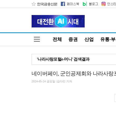
전체
증권
산업
유통·
'나라사랑포털e-머니' 검색결과
네이버페이, 군인공제회와 나라사랑포
2024-05-24 금요일 | 김다민 기자