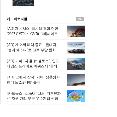
버려야 하는 곳'이라 묘사했다.
원칙으로 서다』를 펴냈다.정
오늘날 많은 이가 은퇴를 지옥
통 관료 출신으로 한국 금융의
이라 부르며 절망하지만, 김경
주요 변곡점마다 중요한 역할
애드버토리얼
록 고문은 새로운 시각을 제시
을 하고 금융 경영인으로서 큰
한다. 은퇴 후 60대를 전후한 1
족적을 남긴 김 전 회장이 후배
[AD] 제네시스, 럭셔리 경험 더한
0년의 과도기는 지옥이 아니라
세대에게 전하는 삶의 조언을
‘2027 GV70’‧‘GV70 그래파이트’
정화와 성장의 공간인 ‘은퇴연
담은 인생 노트다.『물처럼 흐
출시
옥(Purgatory)’이라는 것이다.
르고 원칙으로 서다』는 단순
[AD] 개소세 혜택 종료…현대차,
연옥은 고통스럽지만 끝이 있
한 자서전을 넘어, 실패를 두려
‘썸머 페스타’로 고객 부담 완화
으며, 준비를 통해 천국으로 나
워하지 않는 용기와 자신에 대
아갈 수 있는 희망의 장소라고
한 믿음이 어떻게 삶을 풍요롭
[AD] 기아 ‘디 올 뉴 셀토스’, 인도
말한
게 만드는지를 보여주는 지혜
타임스 드라이브 어워즈서 ‘올해의
의 보고로 평가된다.김용환 전
SUV’ 선정
회장은 “인생의 목표가 크더라
[AD]‘그랜저 잡자’ 기아, 상품성 더
도 조급해하지 말고 작은 것부
한 ‘The 2027 K8’ 출시
터 하나 하나 성취해 나가
라”고 조언한다. 뼈아픈 실패
[카드뉴스] KT&G, ‘CDP’ 기후변화
조차 성공의 뼈대가 된다는 긍
·수자원 관리 부문 우수기업 선정
정적인 마음으로