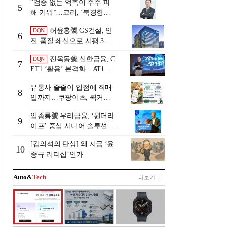
“검증 없는 억측이 주주 피
5
해 키워”…코리, ‘북경한미
미수채권 논란’ 정면 반박
허윤홍號 GS건설, 안
DQN
6
전·품질 쇄신으로 시평 3위
탈환
진옥동號 신한금융, C
DQN
7
ET1 ‘활용’ 본격화···AT1 늘
린 이유는 [Capital Quality Re
유통사 줄줄이 입점에 직매
view]
8
입까지…쿠팡이츠, 퀵커머
스 판 키운다
임종룡號 우리금융, ‘원더라
9
이프’ 중심 시니어 솔루션
확대…계열사 시너지 '관건'
[김의석의 단상] 왜 지금 ‘윤
[금융 시니어 비즈니스 돋보
10
종규 리더십’인가
기]
Auto&
Tech
더보기