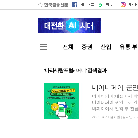
전체
증권
산업
유통·
'나라사랑포털e-머니' 검색결과
네이버페이(대표이사 박상
네이버페이 포인트로 간
버페이에서 전역 후 환급받
2024-05-24 금요일 | 김다민 기