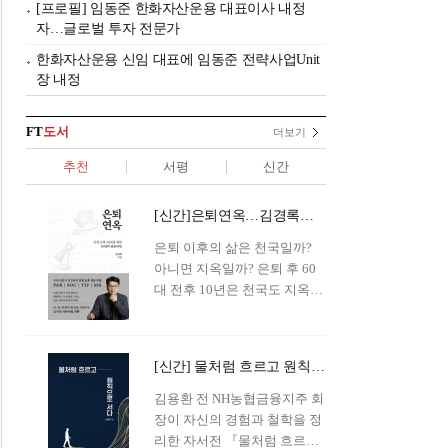
[프로필] 임동준 한화자산운용 대표이사 내정
자…글로벌 투자 전문가
한화자산운용 신임 대표에 임동준 전략사업Unit
장 내정
FT
도서
더보기
추천
서평
신간
[신간]은퇴연옥…김경록의 은퇴 후 삶의 나침반
은퇴 이후의 삶은 천국일까?
아니면 지옥일까? 은퇴 후 60
대 전후 10년은 천국도 지옥도
아닌 '연옥'이라 개념이 등장해
화제를 모으고 있다.투자 전문
가이자 은퇴연구소장으로서의
[신간] 물처럼 흐르고 원칙으로 서다…김용환의 통찰을 담다
은퇴 설계를 가이드해 온 김경
록 옵투스자산운용의 고문이
김용환 전 NH농협금융지주 회
신간 『은퇴연옥』을 내놓았
장이 자신의 경험과 철학을 정
다.단테는 지옥을 '모든 희망을
리한 자서전 『물처럼 흐르고