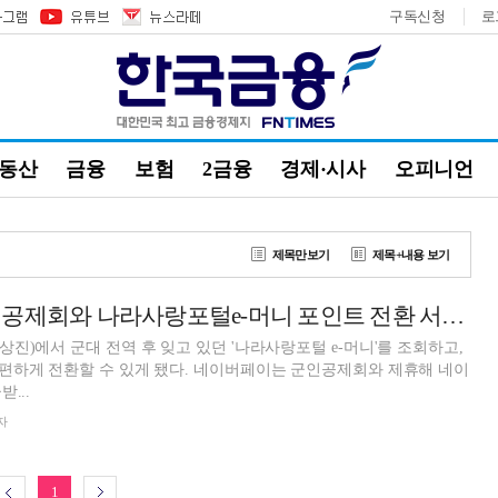
구독신청
로
부동산
금융
보험
2금융
경제·시사
오피니언
제목만보기
제목+내용 보기
네이버페이, 군인공제회와 나라사랑포털e-머니 포인트 전환 서비스 출시
진)에서 군대 전역 후 잊고 있던 '나라사랑포털 e-머니'를 조회하고,
편하게 전환할 수 있게 됐다. 네이버페이는 군인공제회와 제휴해 네이
...
자
1