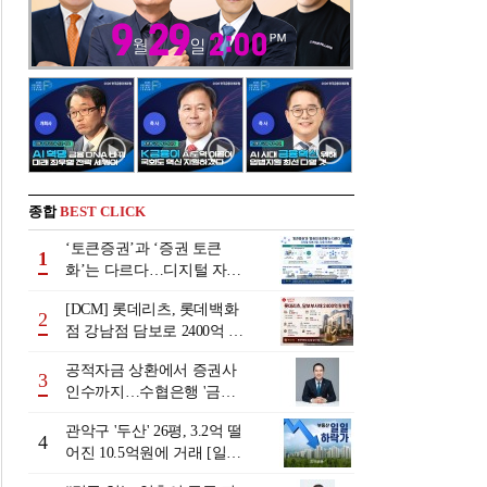
종합
BEST CLICK
‘토큰증권’과 ‘증권 토큰
1
화’는 다르다…디지털 자본
시장 다음 단계는
[DCM] 롯데리츠, 롯데백화
2
점 강남점 담보로 2400억 조
달…단기채 차환
공적자금 상환에서 증권사
3
인수까지…수협은행 '금융
그룹화' 25년 여정 [수협은
관악구 '두산' 26평, 3.2억 떨
행 금융그룹의 꿈①]
4
어진 10.5억원에 거래 [일일
하락가]