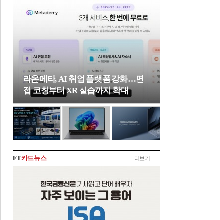
라온메타, AI 취업 플랫폼 강화…면
접 코칭부터 XR 실습까지 확대
FT
카드뉴스
더보기