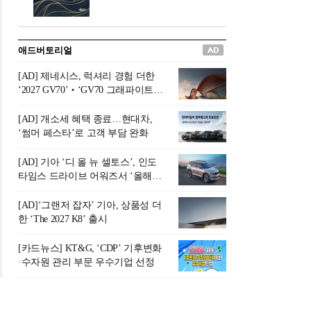
버려야 하는 곳'이라 묘사했다.
원칙으로 서다』를 펴냈다.정
오늘날 많은 이가 은퇴를 지옥
통 관료 출신으로 한국 금융의
이라 부르며 절망하지만, 김경
주요 변곡점마다 중요한 역할
애드버토리얼
록 고문은 새로운 시각을 제시
을 하고 금융 경영인으로서 큰
한다. 은퇴 후 60대를 전후한 1
족적을 남긴 김 전 회장이 후배
[AD] 제네시스, 럭셔리 경험 더한
0년의 과도기는 지옥이 아니라
세대에게 전하는 삶의 조언을
‘2027 GV70’‧‘GV70 그래파이트’
정화와 성장의 공간인 ‘은퇴연
담은 인생 노트다.『물처럼 흐
출시
옥(Purgatory)’이라는 것이다.
르고 원칙으로 서다』는 단순
[AD] 개소세 혜택 종료…현대차,
연옥은 고통스럽지만 끝이 있
한 자서전을 넘어, 실패를 두려
‘썸머 페스타’로 고객 부담 완화
으며, 준비를 통해 천국으로 나
워하지 않는 용기와 자신에 대
아갈 수 있는 희망의 장소라고
한 믿음이 어떻게 삶을 풍요롭
[AD] 기아 ‘디 올 뉴 셀토스’, 인도
말한
게 만드는지를 보여주는 지혜
타임스 드라이브 어워즈서 ‘올해의
의 보고로 평가된다.김용환 전
SUV’ 선정
회장은 “인생의 목표가 크더라
[AD]‘그랜저 잡자’ 기아, 상품성 더
도 조급해하지 말고 작은 것부
한 ‘The 2027 K8’ 출시
터 하나 하나 성취해 나가
라”고 조언한다. 뼈아픈 실패
[카드뉴스] KT&G, ‘CDP’ 기후변화
조차 성공의 뼈대가 된다는 긍
·수자원 관리 부문 우수기업 선정
정적인 마음으로