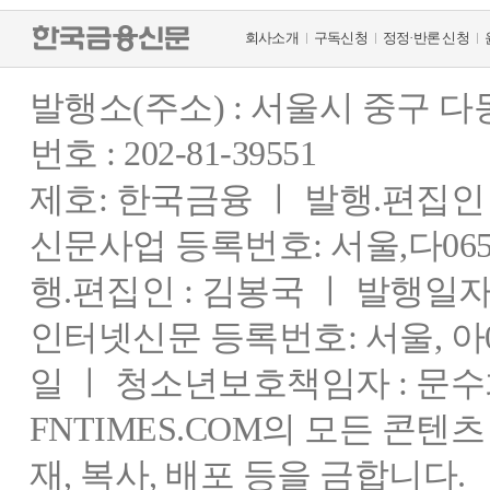
회사소개
구독신청
정정·반론 신청
발행소(주소) : 서울시 중구 
번호 : 202-81-39551
제호: 한국금융 ㅣ 발행.편집인 : 
신문사업 등록번호: 서울,다0655
행.편집인 : 김봉국 ㅣ 발행일자:
인터넷신문 등록번호: 서울, 아03
일 ㅣ 청소년보호책임자 : 문수
FNTIMES.COM의 모든 콘텐
재, 복사, 배포 등을 금합니다.