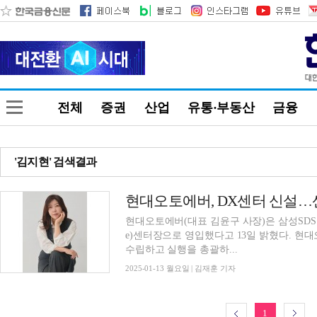
전체
증권
산업
유통·부동산
금융
'김지현' 검색결과
현대오토에버(대표 김윤구 사장)은 삼성SDS 출신의
e)센터장으로 영입했다고 13일 밝혔다. 현대오토에버는 이번 영입과 함께 디지털 경험 전략을
수립하고 실행을 총괄하...
2025-01-13 월요일 | 김재훈 기자
1