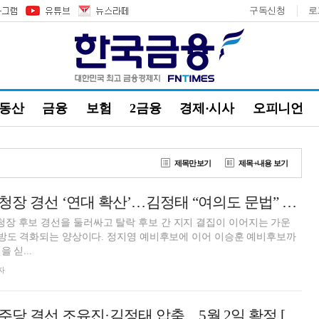
구독신청
로
부동산
금융
보험
2금융
경제·시사
오피니언
제목만보기
제목+내용 보기
민주당 영등포구청장 경선 ‘연대 확산’…김정태 “여의도 문법” 반발 [6·3 지방선거]
장 후보 경선을 둘러싸고 탈락 후보 간 지지 결집이 이어지는 가운
공방도 격화되는 양상이다. 정지영 예비후보에 이어 이승훈 예비후보까
 싣...
자
영등포구청장 민주당 결선 조유진·김정태 압축…5월 2일 확정 [6·3 지방선거]