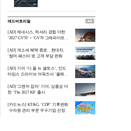
버려야 하는 곳'이라 묘사했다.
원칙으로 서다』를 펴냈다.정
오늘날 많은 이가 은퇴를 지옥
통 관료 출신으로 한국 금융의
이라 부르며 절망하지만, 김경
주요 변곡점마다 중요한 역할
애드버토리얼
록 고문은 새로운 시각을 제시
을 하고 금융 경영인으로서 큰
한다. 은퇴 후 60대를 전후한 1
족적을 남긴 김 전 회장이 후배
[AD] 제네시스, 럭셔리 경험 더한
0년의 과도기는 지옥이 아니라
세대에게 전하는 삶의 조언을
‘2027 GV70’‧‘GV70 그래파이트’
정화와 성장의 공간인 ‘은퇴연
담은 인생 노트다.『물처럼 흐
출시
옥(Purgatory)’이라는 것이다.
르고 원칙으로 서다』는 단순
[AD] 개소세 혜택 종료…현대차,
연옥은 고통스럽지만 끝이 있
한 자서전을 넘어, 실패를 두려
‘썸머 페스타’로 고객 부담 완화
으며, 준비를 통해 천국으로 나
워하지 않는 용기와 자신에 대
아갈 수 있는 희망의 장소라고
한 믿음이 어떻게 삶을 풍요롭
[AD] 기아 ‘디 올 뉴 셀토스’, 인도
말한
게 만드는지를 보여주는 지혜
타임스 드라이브 어워즈서 ‘올해의
의 보고로 평가된다.김용환 전
SUV’ 선정
회장은 “인생의 목표가 크더라
[AD]‘그랜저 잡자’ 기아, 상품성 더
도 조급해하지 말고 작은 것부
한 ‘The 2027 K8’ 출시
터 하나 하나 성취해 나가
라”고 조언한다. 뼈아픈 실패
[카드뉴스] KT&G, ‘CDP’ 기후변화
조차 성공의 뼈대가 된다는 긍
·수자원 관리 부문 우수기업 선정
정적인 마음으로