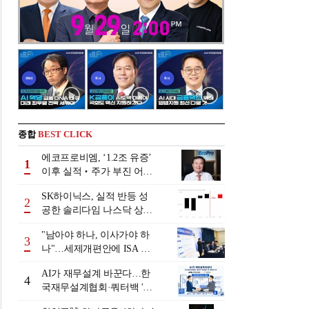
종합
BEST CLICK
에코프로비엠, ‘1.2조 유증’
1
이후 실적‧주가 부진 어쩌
나
SK하이닉스, 실적 반등 성
2
공한 솔리다임 나스닥 상장
검토
"남아야 하나, 이사가야 하
3
나"…세제개편안에 ISA 투
자자 셈법 복잡
AI가 재무설계 바꾼다…한
4
국재무설계협회·쿼터백 '베
러웰스'로 생태계 구축