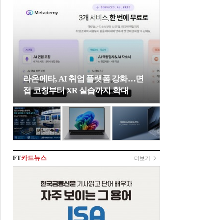
라온메타, AI 취업 플랫폼 강화…면
접 코칭부터 XR 실습까지 확대
FT
카드뉴스
더보기