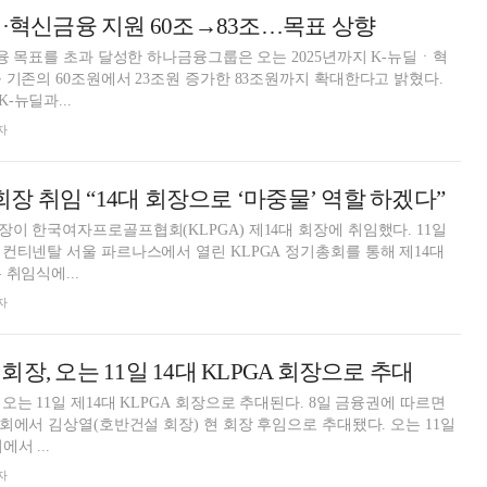
딜·혁신금융 지원 60조→83조…목표 상향
금융 목표를 초과 달성한 하나금융그룹은 오는 2025년까지 K-뉴딜ㆍ혁
 기존의 60조원에서 23조원 증가한 83조원까지 확대한다고 밝혔다.
-뉴딜과...
자
 회장 취임 “14대 회장으로 ‘마중물’ 역할 하겠다”
이 한국여자프로골프협회(KLPGA) 제14대 회장에 취임했다. 11일
컨티넨탈 서울 파르나스에서 열린 KLPGA 정기총회를 통해 제14대
취임식에...
자
장, 오는 11일 14대 KLPGA 회장으로 추대
는 11일 제14대 KLPGA 회장으로 추대된다. 8일 금융권에 따르면
사회에서 김상열(호반건설 회장) 현 회장 후임으로 추대됐다. 오는 11일
서 ...
자