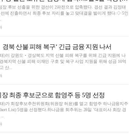
장 후보 선출을 위한 경선이 2파전으로 압축됐다. 경선 결과 김정태
선에 진출하면서 최종 후보 자리를 놓고 맞대결을 벌이게 됐다.◇ 5인
.
자
‧경북 산불 피해 복구’ 긴급 금융 지원 나서
태)이 강원도‧경상북도 지역 산불 피해 복구를 위해 긴급 지원에 나
북지역 산불 피해 이재민 구호 및 복구 사업 지원을 위해 성금 10억
산...
자
회장 최종 후보군으로 함영주 등 5명 선정
태)가 회장후보추천위원회(위원장 허윤)를 열고 함영주 하나금융지주
ort List) 5명을 선정했다.하나금융 회추위는 28일 ‘대표이사 회장 경
..
자