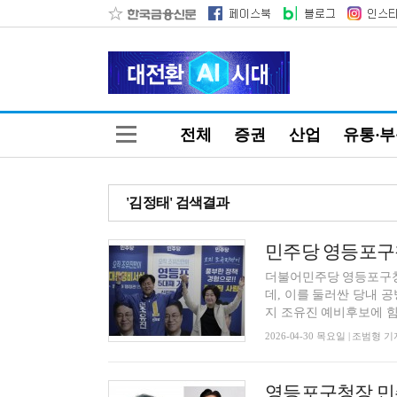
전체
증권
산업
유통·
'김정태' 검색결과
더불어민주당 영등포구청
데, 이를 둘러싼 당내 
지 조유진 예비후보에 힘을
2026-04-30 목요일 | 조범형 기