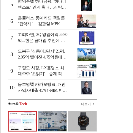
함영주號 하나금융, '하나더
5
넥스트‘ 연계 확대…신탁수
수료 2배 증가 효과 [금융 시
홈플러스·롯데카드 책임론
니어 비즈니스 돋보기]
6
‘겹악재’ …김광일 MBK 부
회장 부담 커지나
고려아연, 2Q 영업이익 5870
7
억...한은 금매입 추진에 주
가 상승세
도봉구 '신동아1단지' 21평,
8
2.05억 떨어진 4.75억원에
거래 [일일 하락가]
구형모 사장, LX홀딩스 최
9
대주주 '초읽기'…승계 작업
막바지?
윤호영號 카카오뱅크, 개인
10
사업자대출 45%↑·NIM 반
등…플랫폼 수익화 '과제' [2
026 금융사 상반기 실적]
Auto&
Tech
더보기