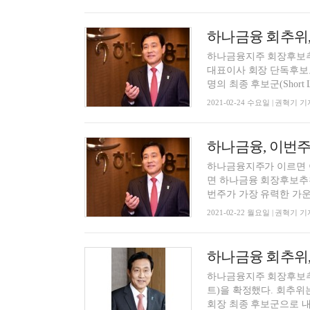
하나금융 회추위,
하나금융지주 회장후보추
대표이사 회장 단독후보로 
명의 최종 후보군(Short L.
2021-02-24 수요일 | 권혁기 기
하나금융, 이번주
하나금융지주가 이르면 이
면 하나금융 회장후보추천
번주가 가장 유력한 가운데
2021-02-22 월요일 | 권혁기 기
하나금융 회추위,
하나금융지주 회장후보추
트)을 확정했다. 회추위
회장 최종 후보군으로 내부