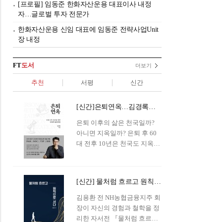
[프로필] 임동준 한화자산운용 대표이사 내정
자…글로벌 투자 전문가
한화자산운용 신임 대표에 임동준 전략사업Unit
장 내정
FT
도서
더보기
추천
서평
신간
[신간]은퇴연옥…김경록의 은퇴 후 삶의 나침반
은퇴 이후의 삶은 천국일까?
아니면 지옥일까? 은퇴 후 60
대 전후 10년은 천국도 지옥도
아닌 '연옥'이라 개념이 등장해
화제를 모으고 있다.투자 전문
가이자 은퇴연구소장으로서의
[신간] 물처럼 흐르고 원칙으로 서다…김용환의 통찰을 담다
은퇴 설계를 가이드해 온 김경
록 옵투스자산운용의 고문이
김용환 전 NH농협금융지주 회
신간 『은퇴연옥』을 내놓았
장이 자신의 경험과 철학을 정
다.단테는 지옥을 '모든 희망을
리한 자서전 『물처럼 흐르고