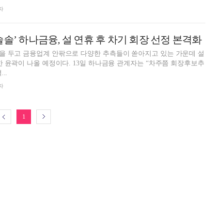
자
솔’ 하나금융, 설 연휴 후 차기 회장 선정 본격화
을 두고 금융업계 안팎으로 다양한 추측들이 쏟아지고 있는 가운데 설
한 윤곽이 나올 예정이다. 13일 하나금융 관계자는 “차주쯤 회장후보추
..
자
1