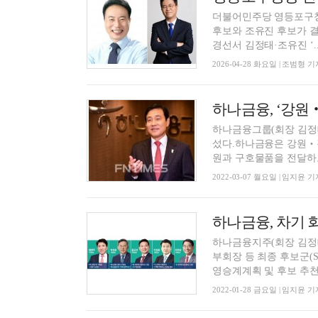
더불어민주당 영등포구청
후보와 조유진 후보가 결
경선서 김정태·조유진 ‘..
2026-04-28 화요일 | 조범형 기
하나금융, ‘강원
하나금융그룹(회장 김정
섰다.하나금융은 강원‧경
원과 구호물품을 전달하고 
2022-03-07 월요일 | 임지윤 기
하나금융, 차기 
하나금융지주(회장 김정
부회장 등 최종 후보군(Sh
영승계계획 및 후보 추천.
2022-01-28 금요일 | 임지윤 기