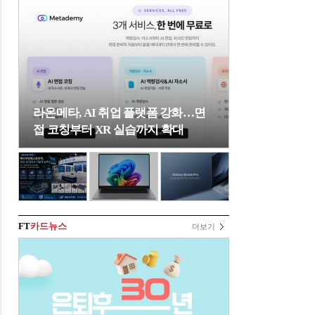
라온메타, AI 취업 플랫폼 강화…면
접 코칭부터 XR 실습까지 확대
FT
카드뉴스
더보기