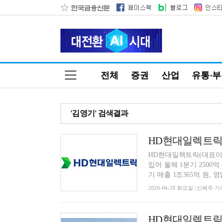
전체
증권
산업
유통·
'김영기' 검색결과
HD현대일렉트릭, 
HD현대일렉트릭(대표이사
입어 올해 1분기 2500
기 매출 1조365억 원, 영
2026-04-28 화요일 | 신혜주 기
HD현대일렉트릭,