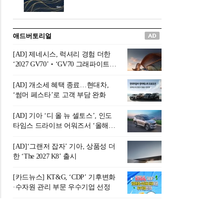
버려야 하는 곳'이라 묘사했다.
원칙으로 서다』를 펴냈다.정
오늘날 많은 이가 은퇴를 지옥
통 관료 출신으로 한국 금융의
이라 부르며 절망하지만, 김경
주요 변곡점마다 중요한 역할
애드버토리얼
록 고문은 새로운 시각을 제시
을 하고 금융 경영인으로서 큰
한다. 은퇴 후 60대를 전후한 1
족적을 남긴 김 전 회장이 후배
[AD] 제네시스, 럭셔리 경험 더한
0년의 과도기는 지옥이 아니라
세대에게 전하는 삶의 조언을
‘2027 GV70’‧‘GV70 그래파이트’
정화와 성장의 공간인 ‘은퇴연
담은 인생 노트다.『물처럼 흐
출시
옥(Purgatory)’이라는 것이다.
르고 원칙으로 서다』는 단순
[AD] 개소세 혜택 종료…현대차,
연옥은 고통스럽지만 끝이 있
한 자서전을 넘어, 실패를 두려
‘썸머 페스타’로 고객 부담 완화
으며, 준비를 통해 천국으로 나
워하지 않는 용기와 자신에 대
아갈 수 있는 희망의 장소라고
한 믿음이 어떻게 삶을 풍요롭
[AD] 기아 ‘디 올 뉴 셀토스’, 인도
말한
게 만드는지를 보여주는 지혜
타임스 드라이브 어워즈서 ‘올해의
의 보고로 평가된다.김용환 전
SUV’ 선정
회장은 “인생의 목표가 크더라
[AD]‘그랜저 잡자’ 기아, 상품성 더
도 조급해하지 말고 작은 것부
한 ‘The 2027 K8’ 출시
터 하나 하나 성취해 나가
라”고 조언한다. 뼈아픈 실패
[카드뉴스] KT&G, ‘CDP’ 기후변화
조차 성공의 뼈대가 된다는 긍
·수자원 관리 부문 우수기업 선정
정적인 마음으로