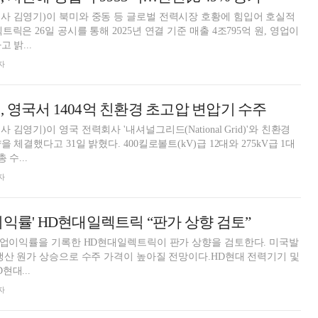
사 김영기)이 북미와 중동 등 글로벌 전력시장 호황에 힘입어 호실적
릭은 26일 공시를 통해 2025년 연결 기준 매출 4조795억 원, 영업이
 밝...
자
 영국서 1404억 친환경 초고압 변압기 수주
김영기)이 영국 전력회사 '내셔널그리드(National Grid)'와 친환경
체결했다고 31일 밝혔다. 400킬로볼트(kV)급 12대와 275kV급 1대
 수...
자
이익률' HD현대일렉트릭 “판가 상향 검토”
영업이익률을 기록한 HD현대일렉트릭이 판가 상향을 검토한다. 미국발
생산 원가 상승으로 수주 가격이 높아질 전망이다.HD현대 전력기기 및
현대...
자