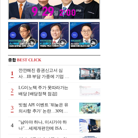
종합
BEST CLICK
깐깐해진 증권신고서 심
1
사…IB 부담 가중에 기업 자
금조달 '차질 우려'
LG이노텍 주가 못따라가는
2
배당 [배당정책 점검]
빗썸 API 이벤트 '뒤늦은 유
3
의사항 추가' 논란…30억원
배상 조정 거부에 이용자 반
"남아야 하나, 이사가야 하
발
4
나"…세제개편안에 ISA 투
자자 셈법 복잡