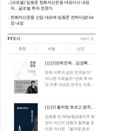
[프로필] 임동준 한화자산운용 대표이사 내정
자…글로벌 투자 전문가
한화자산운용 신임 대표에 임동준 전략사업Unit
장 내정
FT
도서
더보기
추천
서평
신간
[신간]은퇴연옥…김경록의 은퇴 후 삶의 나침반
은퇴 이후의 삶은 천국일까?
아니면 지옥일까? 은퇴 후 60
대 전후 10년은 천국도 지옥도
아닌 '연옥'이라 개념이 등장해
화제를 모으고 있다.투자 전문
가이자 은퇴연구소장으로서의
[신간] 물처럼 흐르고 원칙으로 서다…김용환의 통찰을 담다
은퇴 설계를 가이드해 온 김경
록 옵투스자산운용의 고문이
김용환 전 NH농협금융지주 회
신간 『은퇴연옥』을 내놓았
장이 자신의 경험과 철학을 정
다.단테는 지옥을 '모든 희망을
리한 자서전 『물처럼 흐르고