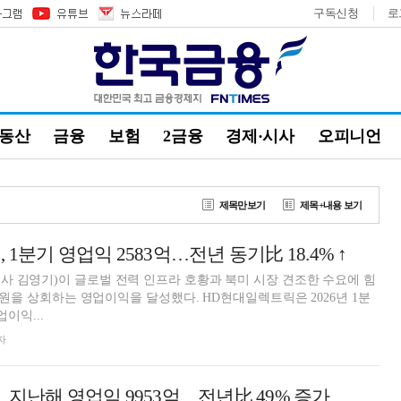
구독신청
로
부동산
금융
보험
2금융
경제·시사
오피니언
제목만보기
제목+내용 보기
1분기 영업익 2583억…전년 동기比 18.4% ↑
 김영기)이 글로벌 전력 인프라 호황과 북미 시장 견조한 수요에 힘
억 원을 상회하는 영업이익을 달성했다. HD현대일렉트릭은 2026년 1분
업이익...
자
 지난해 영업익 9953억…전년比 49% 증가