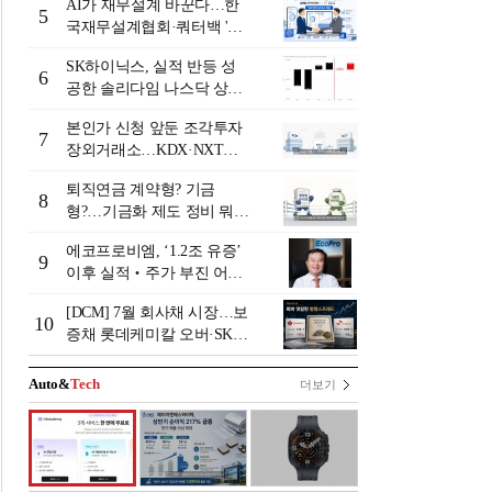
AI가 재무설계 바꾼다…한
5
국재무설계협회·쿼터백 '베
러웰스'로 생태계 구축
SK하이닉스, 실적 반등 성
6
공한 솔리다임 나스닥 상장
검토
본인가 신청 앞둔 조각투자
7
장외거래소…KDX·NXT컨
소 막판 점검 ‘분주’
퇴직연금 계약형? 기금
8
형?…기금화 제도 정비 뭐길
래 [기금형 퇴직연금 추진
에코프로비엠, ‘1.2조 유증’
(상)]
9
이후 실적‧주가 부진 어쩌
나
[DCM] 7월 회사채 시장…보
10
증채 롯데케미칼 오버·SK에
코플랜트 언더 [7월 리뷰①]
Auto&
Tech
더보기