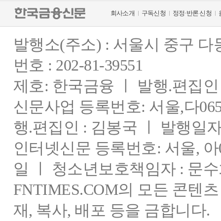
회사소개
구독신청
정정·반론 신청
발행소(주소) : 서울시 중구 
번호 : 202-81-39551
제호: 한국금융 ㅣ 발행.편집인 : 
신문사업 등록번호: 서울,다0655
행.편집인 : 김봉국 ㅣ 발행일자:
인터넷신문 등록번호: 서울, 아03
일 ㅣ 청소년보호책임자 : 문수
FNTIMES.COM의 모든 콘텐
재, 복사, 배포 등을 금합니다.