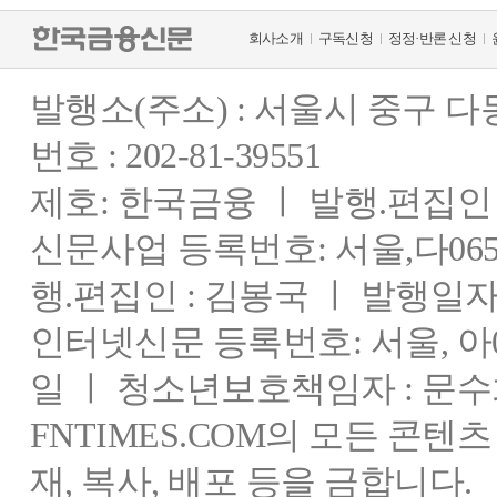
회사소개
구독신청
정정·반론 신청
발행소(주소) : 서울시 중구 
번호 : 202-81-39551
제호: 한국금융 ㅣ 발행.편집인 : 
신문사업 등록번호: 서울,다0655
행.편집인 : 김봉국 ㅣ 발행일자:
인터넷신문 등록번호: 서울, 아03
일 ㅣ 청소년보호책임자 : 문수
FNTIMES.COM의 모든 콘텐
재, 복사, 배포 등을 금합니다.