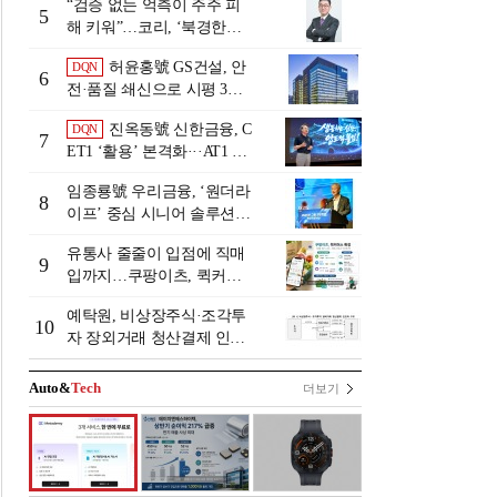
“검증 없는 억측이 주주 피
5
해 키워”…코리, ‘북경한미
미수채권 논란’ 정면 반박
허윤홍號 GS건설, 안
DQN
6
전·품질 쇄신으로 시평 3위
탈환
진옥동號 신한금융, C
DQN
7
ET1 ‘활용’ 본격화···AT1 늘
린 이유는 [Capital Quality Re
임종룡號 우리금융, ‘원더라
view]
8
이프’ 중심 시니어 솔루션
확대…계열사 시너지 '관건'
유통사 줄줄이 입점에 직매
[금융 시니어 비즈니스 돋보
9
입까지…쿠팡이츠, 퀵커머
기]
스 판 키운다
예탁원, 비상장주식·조각투
10
자 장외거래 청산결제 인프
라 구축 착수
Auto&
Tech
더보기