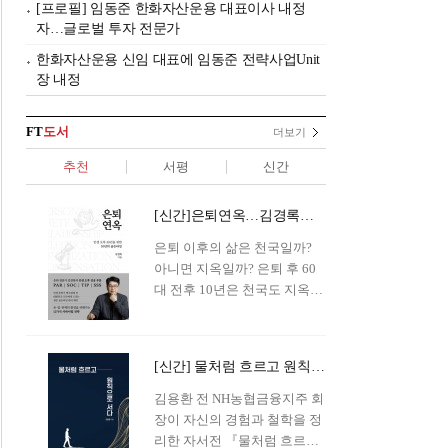
[프로필] 임동준 한화자산운용 대표이사 내정
자…글로벌 투자 전문가
한화자산운용 신임 대표에 임동준 전략사업Unit
장 내정
FT
도서
더보기
추천
서평
신간
[신간]은퇴연옥…김경록의 은퇴 후 삶의 나침반
은퇴 이후의 삶은 천국일까?
아니면 지옥일까? 은퇴 후 60
대 전후 10년은 천국도 지옥도
아닌 '연옥'이라 개념이 등장해
화제를 모으고 있다.투자 전문
가이자 은퇴연구소장으로서의
[신간] 물처럼 흐르고 원칙으로 서다…김용환의 통찰을 담다
은퇴 설계를 가이드해 온 김경
록 옵투스자산운용의 고문이
김용환 전 NH농협금융지주 회
신간 『은퇴연옥』을 내놓았
장이 자신의 경험과 철학을 정
다.단테는 지옥을 '모든 희망을
리한 자서전 『물처럼 흐르고