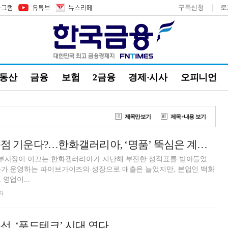
구독신청
로
부동산
금융
보험
2금융
경제·시사
오피니언
제목만보기
제목+내용 보기
F&B 키우니 백화점 기운다?…한화갤러리아, ‘명품’ 뚝심은 계속된다
 부사장이 이끄는 한화갤러리아가 지난해 부진한 성적표를 받아들었
아가 운영하는 파이브가이즈의 성장으로 매출은 늘었지만, 본업인 백화
영업이...
자
선, ‘푸드테크’ 시대 연다