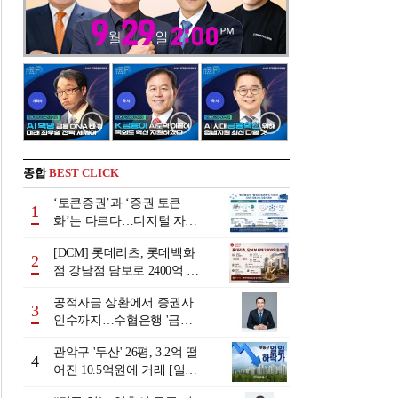
종합
BEST CLICK
‘토큰증권’과 ‘증권 토큰
1
화’는 다르다…디지털 자본
시장 다음 단계는
[DCM] 롯데리츠, 롯데백화
2
점 강남점 담보로 2400억 조
달…단기채 차환
공적자금 상환에서 증권사
3
인수까지…수협은행 '금융
그룹화' 25년 여정 [수협은
관악구 '두산' 26평, 3.2억 떨
행 금융그룹의 꿈①]
4
어진 10.5억원에 거래 [일일
하락가]