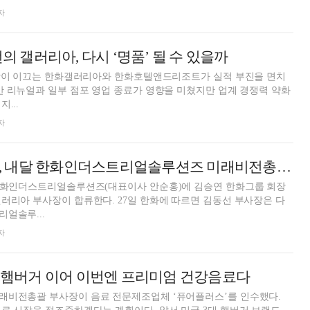
자
선의 갤러리아, 다시 ‘명품’ 될 수 있을까
부사장이 이끄는 한화갤러리아와 한화호텔앤드리조트가 실적 부진을 면치
간 리뉴얼과 일부 점포 영업 종료가 영향을 미쳤지만 업계 경쟁력 약화
...
자
'한화 3남' 김동선, 내달 한화인더스트리얼솔루션즈 미래비전총괄 합류
 한화인더스트리얼솔루션즈(대표이사 안순홍)에 김승연 한화그룹 회장
러리아 부사장이 합류한다. 27일 한화에 따르면 김동선 부사장은 다
얼솔루...
자
, 햄버거 이어 이번엔 프리미엄 건강음료다
래비전총괄 부사장이 음료 전문제조업체 ‘퓨어플러스’를 인수했다.