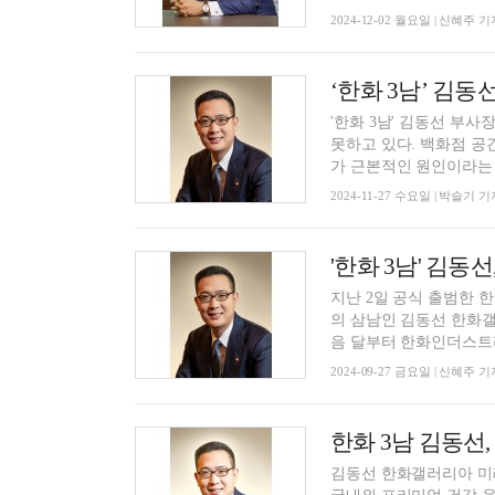
2024-12-02 월요일 | 신혜주 기
‘한화 3남’ 김동
'한화 3남' 김동선 
못하고 있다. 백화점 공
가 근본적인 원인이라는 지
2024-11-27 수요일 | 박슬기 기
지난 2일 공식 출범한
의 삼남인 김동선 한화갤
음 달부터 한화인더스트리
2024-09-27 금요일 | 신혜주 기
한화 3남 김동선
김동선 한화갤러리아 미