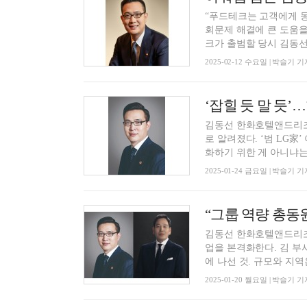
“푸드테크는 고객에게 동
회문제 해결에 큰 도움을
크가 출범할 당시 김동선 .
2025-02-12 수요일 | 박슬기 기
‘잡힐 듯 말 듯
김동선 한화호텔앤드리조
로 알려졌다. ‘범 LG
화하기 위한 게 아니냐는 
2025-01-24 금요일 | 박슬기 기
김동선 한화호텔앤드리조
업을 본격화한다. 김 부
에 나선 것. 규모와 지역은
2025-01-20 월요일 | 박슬기 기