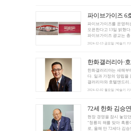
파이브가이즈 6호
파이브가이즈를 운영하는
오픈한다고 13일 밝혔다
파이브가이즈 광교는 총 면
2024-12-13 금요일 | 박슬기 기
한화갤러리아는 새해부터 
다. 일과 가정의 양립을
갤러리아와 호텔앤드리..
2024-12-02 월요일 | 박슬기 기
72세 한화 김승연 회
현장 경영을 잠시 놓았던
“청룡의 해를 맞아 흑룡이
로, 올해 만 72세다.김승연