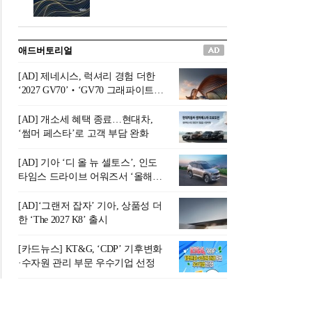
버려야 하는 곳'이라 묘사했다.
원칙으로 서다』를 펴냈다.정
오늘날 많은 이가 은퇴를 지옥
통 관료 출신으로 한국 금융의
이라 부르며 절망하지만, 김경
주요 변곡점마다 중요한 역할
애드버토리얼
록 고문은 새로운 시각을 제시
을 하고 금융 경영인으로서 큰
한다. 은퇴 후 60대를 전후한 1
족적을 남긴 김 전 회장이 후배
[AD] 제네시스, 럭셔리 경험 더한
0년의 과도기는 지옥이 아니라
세대에게 전하는 삶의 조언을
‘2027 GV70’‧‘GV70 그래파이트’
정화와 성장의 공간인 ‘은퇴연
담은 인생 노트다.『물처럼 흐
출시
옥(Purgatory)’이라는 것이다.
르고 원칙으로 서다』는 단순
[AD] 개소세 혜택 종료…현대차,
연옥은 고통스럽지만 끝이 있
한 자서전을 넘어, 실패를 두려
‘썸머 페스타’로 고객 부담 완화
으며, 준비를 통해 천국으로 나
워하지 않는 용기와 자신에 대
아갈 수 있는 희망의 장소라고
한 믿음이 어떻게 삶을 풍요롭
[AD] 기아 ‘디 올 뉴 셀토스’, 인도
말한
게 만드는지를 보여주는 지혜
타임스 드라이브 어워즈서 ‘올해의
의 보고로 평가된다.김용환 전
SUV’ 선정
회장은 “인생의 목표가 크더라
[AD]‘그랜저 잡자’ 기아, 상품성 더
도 조급해하지 말고 작은 것부
한 ‘The 2027 K8’ 출시
터 하나 하나 성취해 나가
라”고 조언한다. 뼈아픈 실패
[카드뉴스] KT&G, ‘CDP’ 기후변화
조차 성공의 뼈대가 된다는 긍
·수자원 관리 부문 우수기업 선정
정적인 마음으로