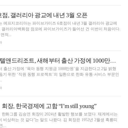
점, 갤러리아 광교에 내년 3월 오픈
 에프지코리아는 파이브가이즈 6호점이 내년 3월 갤러리아 광교에
. 갤러리아백화점 점포에 파이브가이즈가 들어선 건 이번이 처음이다.
적...
자
한화갤러리아·호텔앤드리조트, 새해부터 출산 가정에 1000만원 지급
출산 가정에 ‘육아 동행 지원금 1000만원’을 지급한다고 2일 밝혔
 돕기 위한 ‘직원 동행 프로젝트’의 일환으로 한화 유통·서비스 부문인
.
자
장, 한국경제에 고함 “I’m still young”
 한화그룹 김승연 회장이 2024년 활발한 행보를 보였다. 재계에서는
 비상하는 것 같다”는 말도 나왔다. 김 회장은 1952년 2월생 흑룡띠
...