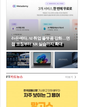
라온메타, AI 취업 플랫폼 강화…면
접 코칭부터 XR 실습까지 확대
FT
카드뉴스
더보기