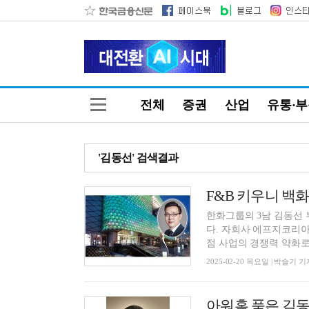
전체
증권
산업
유통·
'김동선' 검색결과
한화그룹의 3남 김동선
다. 자회사 에프지코리
점 사업의 경쟁력 약화로 
2025-02-20 목요일 | 박슬기 기
아워홈 품은 김동