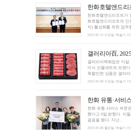
한화호텔앤드리조트가 인
화호텔앤드리조트와 인천시
지) 활성화를 위한 업무협.
2025-01-15 수요일 | 박슬기 기
갤러리아百, 202
갤러리아백화점은 이달 10
미식 선물세트와 트렌디한
목할만한 상품은 갤러리아
2025-01-08 수요일 | 박슬기 기
한화 유통·서비스 부문은 
했다고 6일 밝혔다. 이들
걸음을 뗐다. 지난...
2025-01-06 월요일 | 박슬기 기