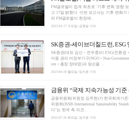
FM글로벌이 업계 최초로 ‘기후 변화 영향 보고서(Cli
고 17일 밝혔다. 이번 보고서는 기후 변화가 장단기적으로 미칠 영향에 대한 우려가 커짐에 따
라 FM글로벌이 현장에...
2023-05-17 수요일 | 김형일 기자
SK증권(대표 김신‧전우종)이 ESG(친환경
아동 권리 비정부기구(NGO‧Non-Governmental 
ren‧총장 정태영)과 맞손을 ...
2023-04-10 월요일 | 임지윤 기자
금융위 “국제 지속가능성 기준 
금융위원회(위원장 김주현)가 한국회계기준원
위원회(ISSB·International Sustainabilit
다”는 한국 측 의견...
2022-07-26 화요일 | 임지윤 기자