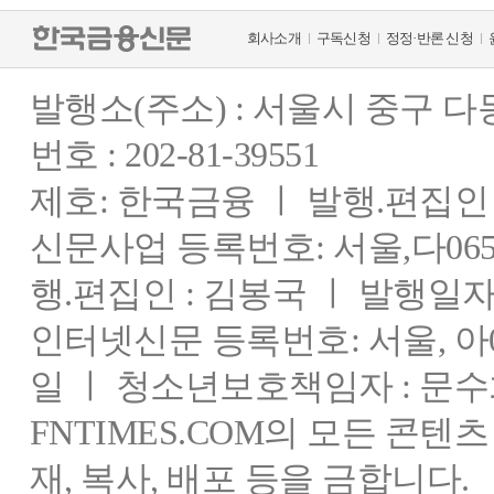
회사소개
구독신청
정정·반론 신청
발행소(주소) : 서울시 중구 
번호 : 202-81-39551
제호: 한국금융 ㅣ 발행.편집인 : 
신문사업 등록번호: 서울,다0655
행.편집인 : 김봉국 ㅣ 발행일자:
인터넷신문 등록번호: 서울, 아03
일 ㅣ 청소년보호책임자 : 문수
FNTIMES.COM의 모든 콘텐
재, 복사, 배포 등을 금합니다.