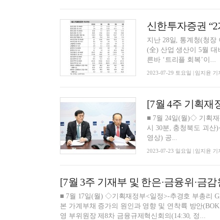
지난 28일, 통계청(청장
(全) 산업 생산이 5월 
른바 ‘트리플 회복’이...
2023-07-29 토요일 | 임지윤 기
[7월 4주 기획
■ 7월 24일(월)◇ 기획
시 30분, 충청북도 괴산)
영상) 공...
2023-07-23 일요일 | 임지윤 기
[7월 3주 기재부 및 한은·금융위·금감
■ 7월 17일(월) ◇기획재정부<일정>-추경호 부총리 G20 재무장관회의(인도) ◇한국은행<보도계획>-장기구조적 관점에서
본 가계부채 증가의 원인과 영향 및 연착륙 방안(BOK이슈노트 2023-22)(12:00
영 부위원장 제8차 금융규제혁신회의(14:30, 정...