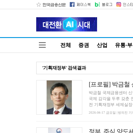
전체
증권
산업
유통·
'기획재정부' 검색결과
박금철 국제금융센터 신
국제 감각을 두루 갖춘
전 기획재정부 세제실장을 
2026-04-17 금요일 | 방의진 기
정부, 주식 양도