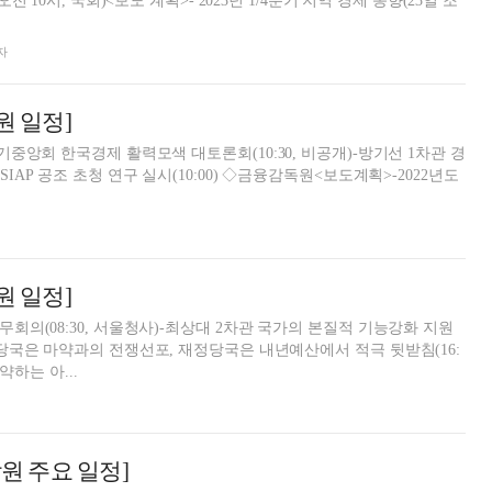
전 10시, 국회)<보도 계획>- 2023년 1/4분기 지역 경제 동향(23일 조
자
원 일정]
중기중앙회 한국경제 활력모색 대토론회(10:30, 비공개)-방기선 1차관 경
실시(10:00) ◇금융감독원<보도계획>-2022년도
원 일정]
무회의(08:30, 서울청사)-최상대 2차관 국가의 본질적 기능강화 지원
법무당국은 마약과의 전쟁선포, 재정당국은 내년예산에서 적극 뒷받침(16:
약하는 아...
금감원 주요 일정]