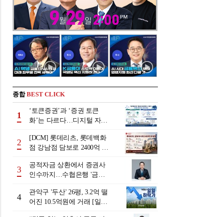
종합
BEST CLICK
‘토큰증권’과 ‘증권 토큰
1
화’는 다르다…디지털 자본
시장 다음 단계는
[DCM] 롯데리츠, 롯데백화
2
점 강남점 담보로 2400억 조
달…단기채 차환
공적자금 상환에서 증권사
3
인수까지…수협은행 '금융
그룹화' 25년 여정 [수협은
관악구 '두산' 26평, 3.2억 떨
행 금융그룹의 꿈①]
4
어진 10.5억원에 거래 [일일
하락가]