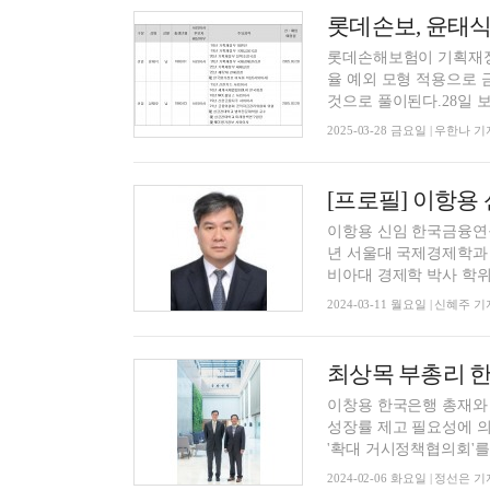
롯데손해보험이 기획재정
율 예외 모형 적용으로
것으로 풀이된다.28일 보
2025-03-28 금요일 | 우한나 기
[프로필] 이항용
이항용 신임 한국금융연구원
년 서울대 국제경제학과 학
비아대 경제학 박사 학위를
2024-03-11 월요일 | 신혜주 기
이창용 한국은행 총재와
성장률 제고 필요성에 
'확대 거시정책협의회'를 개
2024-02-06 화요일 | 정선은 기