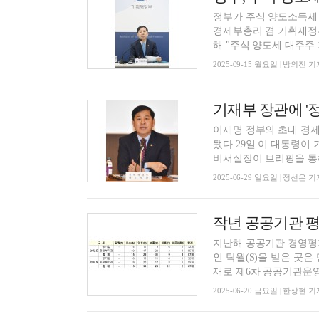
정부가 주식 양도소득세 
경제부총리 겸 기획재정부
해 "주식 양도세 대주주 
2025-09-15 월요일 | 방의진 기
기재부 장관에 '
이재명 정부의 초대 경
됐다.29일 이 대통령이
비서실장이 브리핑을 통해 
2025-06-29 일요일 | 정선은 기
작년 공공기관 평가
지난해 공공기관 경영평가
인 탁월(S)을 받은 곳은
재로 제6차 공공기관운영위
2025-06-20 금요일 | 한상현 기