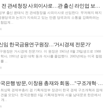
롯데손보, 윤태식 전 관세청장 사외이사로…관 출신 라인업 보강 [보험사 사외이사 풍향계]
부 출신 윤태식 전 관세청장을 사외이사로 선임한다. 무저해지 해지
 금융당국과 논의가 지속되고 있는 만큼 당국과의 소통을 강화하려는
험업계...
자
 신임 한국금융연구원장…'거시경제 전문가'
장은 거시경제 전문가다. 이 원장은 1965년 8월 29일생으로 1988
사, 1991년 같은 대학 동과 석사를 졸업했다. 2003년에는 미국 컬럼
 ...
자
최상목 부총리 한국은행 방문, 이창용 총재와 회동…"구조개혁·잠재성장률 제고 필요"
 최상목 경제부총리 겸 기획재정부 장관이 한국 경제 구조개혁과 잠재
의견을 모았다. 한국은행은 6일 기획재정부와 서울 남대문로 한은에서
...
자