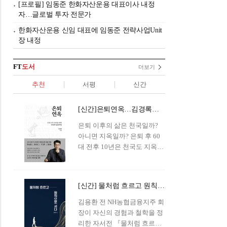
[프로필] 임동준 한화자산운용 대표이사 내정
자…글로벌 투자 전문가
한화자산운용 신임 대표에 임동준 전략사업Unit
장 내정
FT
도서
더보기
추천
서평
신간
[신간]은퇴연옥…김경록의 은퇴 후 삶의 나침반
은퇴 이후의 삶은 천국일까?
아니면 지옥일까? 은퇴 후 60
대 전후 10년은 천국도 지옥도
아닌 '연옥'이라 개념이 등장해
화제를 모으고 있다.투자 전문
가이자 은퇴연구소장으로서의
[신간] 물처럼 흐르고 원칙으로 서다…김용환의 통찰을 담다
은퇴 설계를 가이드해 온 김경
록 옵투스자산운용의 고문이
김용환 전 NH농협금융지주 회
신간 『은퇴연옥』을 내놓았
장이 자신의 경험과 철학을 정
다.단테는 지옥을 '모든 희망을
리한 자서전 『물처럼 흐르고