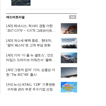
버려야 하는 곳'이라 묘사했다.
원칙으로 서다』를 펴냈다.정
오늘날 많은 이가 은퇴를 지옥
통 관료 출신으로 한국 금융의
이라 부르며 절망하지만, 김경
주요 변곡점마다 중요한 역할
애드버토리얼
록 고문은 새로운 시각을 제시
을 하고 금융 경영인으로서 큰
한다. 은퇴 후 60대를 전후한 1
족적을 남긴 김 전 회장이 후배
[AD] 제네시스, 럭셔리 경험 더한
0년의 과도기는 지옥이 아니라
세대에게 전하는 삶의 조언을
‘2027 GV70’‧‘GV70 그래파이트’
정화와 성장의 공간인 ‘은퇴연
담은 인생 노트다.『물처럼 흐
출시
옥(Purgatory)’이라는 것이다.
르고 원칙으로 서다』는 단순
[AD] 개소세 혜택 종료…현대차,
연옥은 고통스럽지만 끝이 있
한 자서전을 넘어, 실패를 두려
‘썸머 페스타’로 고객 부담 완화
으며, 준비를 통해 천국으로 나
워하지 않는 용기와 자신에 대
아갈 수 있는 희망의 장소라고
한 믿음이 어떻게 삶을 풍요롭
[AD] 기아 ‘디 올 뉴 셀토스’, 인도
말한
게 만드는지를 보여주는 지혜
타임스 드라이브 어워즈서 ‘올해의
의 보고로 평가된다.김용환 전
SUV’ 선정
회장은 “인생의 목표가 크더라
[AD]‘그랜저 잡자’ 기아, 상품성 더
도 조급해하지 말고 작은 것부
한 ‘The 2027 K8’ 출시
터 하나 하나 성취해 나가
라”고 조언한다. 뼈아픈 실패
[카드뉴스] KT&G, ‘CDP’ 기후변화
조차 성공의 뼈대가 된다는 긍
·수자원 관리 부문 우수기업 선정
정적인 마음으로