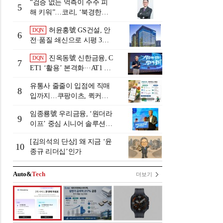
“검증 없는 억측이 주주 피
5
해 키워”…코리, ‘북경한미
미수채권 논란’ 정면 반박
허윤홍號 GS건설, 안
DQN
6
전·품질 쇄신으로 시평 3위
탈환
진옥동號 신한금융, C
DQN
7
ET1 ‘활용’ 본격화···AT1 늘
린 이유는 [Capital Quality Re
유통사 줄줄이 입점에 직매
view]
8
입까지…쿠팡이츠, 퀵커머
스 판 키운다
임종룡號 우리금융, ‘원더라
9
이프’ 중심 시니어 솔루션
확대…계열사 시너지 '관건'
[김의석의 단상] 왜 지금 ‘윤
[금융 시니어 비즈니스 돋보
10
종규 리더십’인가
기]
Auto&
Tech
더보기