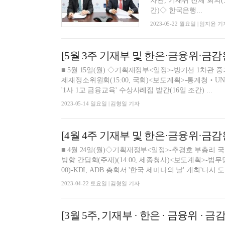
차관, 기재위 전체 회의(오
간)◇ 한국은행...
2023-05-22 월요일 | 임지윤 기
[5월 3주 기재부 및 한은·금융위·금감
■ 5월 15일(월) ◇기획재정부<일정>-방기선 1차관 
제재정소위원회(15:00, 국회)<보도계획>-통계청‧UNSIAP 공조 초청 연구 
'1사 1교 금융교육' 수상사례집 발간(16일 조간) ...
2023-05-14 일요일 | 김형일 기자
[4월 4주 기재부 및 한은·금융위·금감
■ 4월 24일(월)◇기획재정부<일정>-추경호 부총리 국
방향 간담회(주재)(14:00, 세종청사)<보도계획>-
00)-KDI, ADB 총회서 '한국 세미나의 날' 개최'다시 도
2023-04-22 토요일 | 김형일 기자
[3월 5주, 기재부 · 한은 · 금융위 · 