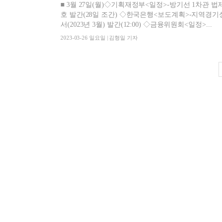
■ 3월 27일(월)◇기획재정부<일정>-방기선 1차관 법제
호 발간(28일 조간) ◇한국은행<보도계획>-지역경기상황지수의 개발 및 활용(BOK이슈노트 2023-9)(12:00)-지역경제보고
서(2023년 3월) 발간(12:00) ◇금융위원회<일정>...
2023-03-26 일요일 | 김형일 기자