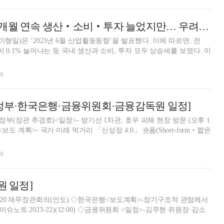
신한투자증권 “2개월 연속 생산‧소비‧투자 늘었지만… 우려는 여전”
 이형일)은 ‘2023년 6월 산업활동동향’을 발표했다. 이에 따르면, 전
대비 0.1% 늘어나는 등 국내 생산과 소비, 투자 모두 상승세를 보였다. 이
자
재정부·한국은행·금융위원회·금융감독원 일정]
재정부(장관 추경호)<일정>- 방기선 1차관, 호우 피해 현장 방문 (오후 1
<보도 계획>- 국가 미래 먹거리 「신성장 4.0」 숏폼(Short-form‧짧은
자
원 일정]
) ◇금융위원회 <일정>-김주현 위원장·김소