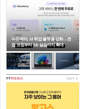
라온메타, AI 취업 플랫폼 강화…면
접 코칭부터 XR 실습까지 확대
FT
카드뉴스
더보기