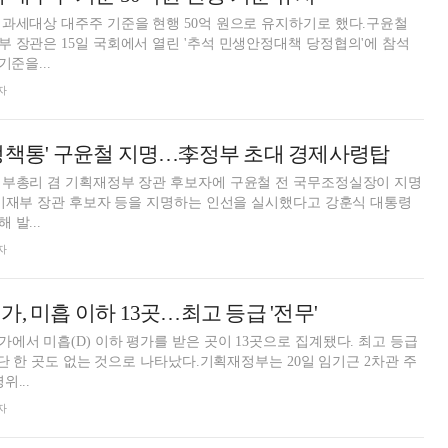
과세대상 대주주 기준을 현행 50억 원으로 유지하기로 했다.구윤철
 장관은 15일 국회에서 열린 '추석 민생안정대책 당정협의'에 참석
기준을...
자
정책통' 구윤철 지명…李정부 초대 경제사령탑
제부총리 겸 기획재정부 장관 후보자에 구윤철 전 국무조정실장이 지명
 기재부 장관 후보자 등을 지명하는 인선을 실시했다고 강훈식 대통령
발...
자
, 미흡 이하 13곳…최고 등급 '전무'
에서 미흡(D) 이하 평가를 받은 곳이 13곳으로 집계됐다. 최고 등급
 단 한 곳도 없는 것으로 나타났다.기획재정부는 20일 임기근 2차관 주
...
자