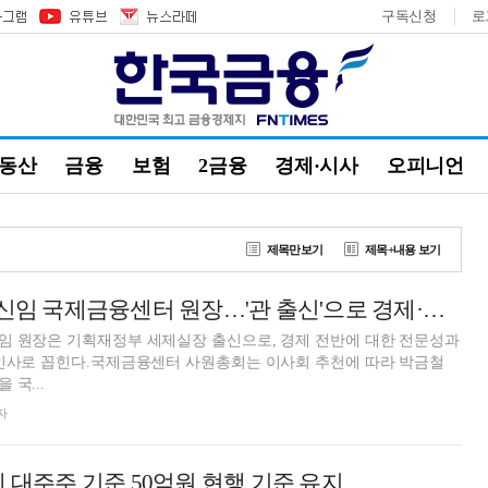
구독신청
로
부동산
금융
보험
2금융
경제·시사
오피니언
제목만보기
제목+내용 보기
[프로필] 박금철 신임 국제금융센터 원장…'관 출신'으로 경제·국제 등에 전문성
임 원장은 기획재정부 세제실장 출신으로, 경제 전반에 대한 전문성과
 인사로 꼽힌다.국제금융센터 사원총회는 이사회 추천에 따라 박금철
국...
자
세 대주주 기준 50억원 현행 기준 유지