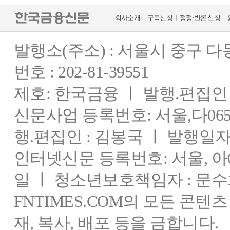
회사소개
구독신청
정정·반론 신청
발행소(주소) : 서울시 중구 
번호 : 202-81-39551
제호: 한국금융 ㅣ 발행.편집인 : 
신문사업 등록번호: 서울,다0655
행.편집인 : 김봉국 ㅣ 발행일자:
인터넷신문 등록번호: 서울, 아03
일 ㅣ 청소년보호책임자 : 문수
FNTIMES.COM의 모든 콘텐
재, 복사, 배포 등을 금합니다.