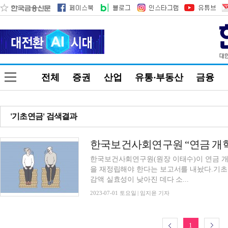
전체
증권
산업
유통·부동산
금융
'기초연금' 검색결과
한국보건사회연구원(원장 이태수)이 연금 개
을 재정립해야 한다는 보고서를 내놨다.기초
감액 실효성이 낮아진 데다 소...
2023-07-01 토요일 | 임지윤 기자
1