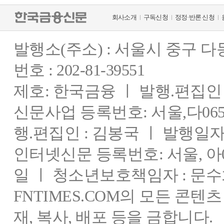
회사소개
구독신청
정정·반론 신청
발행소(주소) : 서울시 중구 
번호 : 202-81-39551
제호: 한국금융 ㅣ 발행.편집인 : 
신문사업 등록번호: 서울,다0655
행.편집인 : 김봉국 ㅣ 발행일자:
인터넷신문 등록번호: 서울, 아03
일 ㅣ 청소년보호책임자 : 문수
FNTIMES.COM의 모든 콘텐
재, 복사, 배포 등을 금합니다.