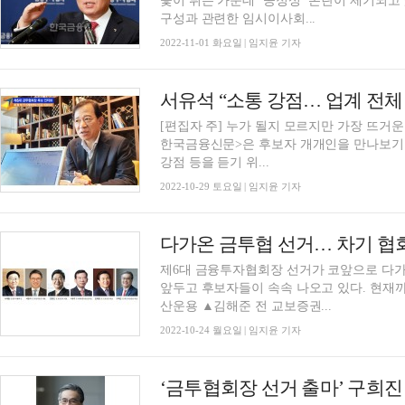
꽃이 튀는 가운데 ‘공정성’ 논란이 제기되
구성과 관련한 임시이사회...
2022-11-01 화요일 | 임지윤 기자
[편집자 주] 누가 될지 모르지만 가장 뜨거운
한국금융신문>은 후보자 개개인을 만나보기로
강점 등을 듣기 위...
2022-10-29 토요일 | 임지윤 기자
다가온 금투협 선거… 차기 협
제6대 금융투자협회장 선거가 코앞으로 다가
앞두고 후보자들이 속속 나오고 있다. 현재
산운용 ▲김해준 전 교보증권...
2022-10-24 월요일 | 임지윤 기자