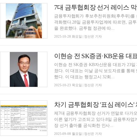
7대 금투협회장 선거 레이스 
금융투자협회가 후보추천위원회(후추위)를 출
격화했다.28일 금융투자업계에 따르면, 금투
을 완료했다. 금투협 정관에 따...
2025-10-28 화요일 | 정선은 기자
이현승 전 SK증권·KB자산운용 대표가 23
졌다. 이 대표는 이날 공식 보도자료를 통
했다. 이 대표는 행정고시 32회...
2025-10-23 목요일 | 정선은 기자
제7대 금융투자협회장 선거가 연말로 다가오
이른 열기가 고조되고 있다.8일 금융투자업
장 선거 출마를 공식화한 인사...
2025-09-08 월요일 | 정선은 기자