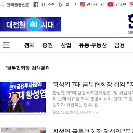
전체
증권
산업
유통·부동산
금융
'금투협회장' 검색결과
황성엽 제7대 금융투자협회장은 2일 취임사
의 존재 이유를 더욱 분명히 해야 한다"고 말했다. 황 회장은 "문제를 전달하는 협
문제가 해결되는 협회, 전...
2026-01-02 금요일 | 정선은 기자