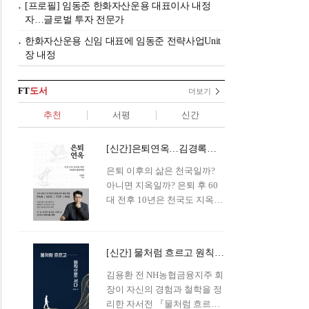
[프로필] 임동준 한화자산운용 대표이사 내정
자…글로벌 투자 전문가
한화자산운용 신임 대표에 임동준 전략사업Unit
장 내정
FT
도서
더보기
추천
서평
신간
[신간]은퇴연옥…김경록의 은퇴 후 삶의 나침반
은퇴 이후의 삶은 천국일까?
아니면 지옥일까? 은퇴 후 60
대 전후 10년은 천국도 지옥도
아닌 '연옥'이라 개념이 등장해
화제를 모으고 있다.투자 전문
가이자 은퇴연구소장으로서의
[신간] 물처럼 흐르고 원칙으로 서다…김용환의 통찰을 담다
은퇴 설계를 가이드해 온 김경
록 옵투스자산운용의 고문이
김용환 전 NH농협금융지주 회
신간 『은퇴연옥』을 내놓았
장이 자신의 경험과 철학을 정
다.단테는 지옥을 '모든 희망을
리한 자서전 『물처럼 흐르고