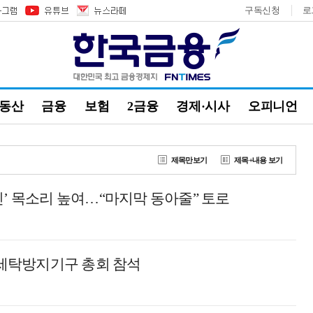
구독신청
로
부동산
금융
보험
2금융
경제·시사
오피니언
제목만보기
제목+내용 보기
인’ 목소리 높여…“마지막 동아줄” 토로
세탁방지기구 총회 참석