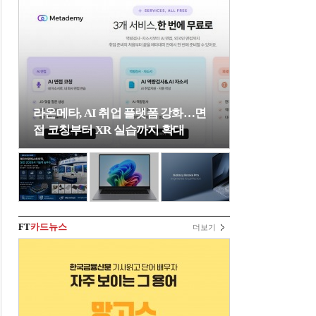
라온메타, AI 취업 플랫폼 강화…면
접 코칭부터 XR 실습까지 확대
FT
카드뉴스
더보기