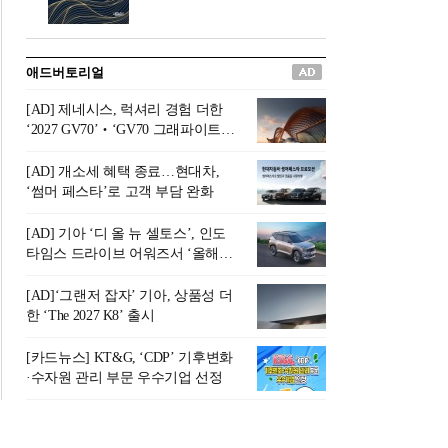
버려야 하는 곳'이라 묘사했다.
원칙으로 서다』를 펴냈다.정
오늘날 많은 이가 은퇴를 지옥
통 관료 출신으로 한국 금융의
이라 부르며 절망하지만, 김경
주요 변곡점마다 중요한 역할
애드버토리얼
록 고문은 새로운 시각을 제시
을 하고 금융 경영인으로서 큰
한다. 은퇴 후 60대를 전후한 1
족적을 남긴 김 전 회장이 후배
[AD] 제네시스, 럭셔리 경험 더한
0년의 과도기는 지옥이 아니라
세대에게 전하는 삶의 조언을
‘2027 GV70’‧‘GV70 그래파이트’
정화와 성장의 공간인 ‘은퇴연
담은 인생 노트다.『물처럼 흐
출시
옥(Purgatory)’이라는 것이다.
르고 원칙으로 서다』는 단순
[AD] 개소세 혜택 종료…현대차,
연옥은 고통스럽지만 끝이 있
한 자서전을 넘어, 실패를 두려
‘썸머 페스타’로 고객 부담 완화
으며, 준비를 통해 천국으로 나
워하지 않는 용기와 자신에 대
아갈 수 있는 희망의 장소라고
한 믿음이 어떻게 삶을 풍요롭
[AD] 기아 ‘디 올 뉴 셀토스’, 인도
말한
게 만드는지를 보여주는 지혜
타임스 드라이브 어워즈서 ‘올해의
의 보고로 평가된다.김용환 전
SUV’ 선정
회장은 “인생의 목표가 크더라
[AD]‘그랜저 잡자’ 기아, 상품성 더
도 조급해하지 말고 작은 것부
한 ‘The 2027 K8’ 출시
터 하나 하나 성취해 나가
라”고 조언한다. 뼈아픈 실패
[카드뉴스] KT&G, ‘CDP’ 기후변화
조차 성공의 뼈대가 된다는 긍
·수자원 관리 부문 우수기업 선정
정적인 마음으로