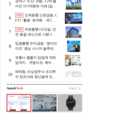
관악구 '두산' 26평, 3.2억 떨
5
어진 10.5억원에 거래 [일일
하락가]
진옥동號 신한금융, C
DQN
6
ET1 ‘활용’ 본격화···AT1 늘
린 이유는 [Capital Quality Re
허윤홍號 GS건설, 안
DQN
view]
7
전·품질 쇄신으로 시평 3위
탈환
임종룡號 우리금융, ‘원더라
8
이프’ 중심 시니어 솔루션
확대…계열사 시너지 '관건'
유통사 줄줄이 입점에 직매
[금융 시니어 비즈니스 돋보
9
입까지…쿠팡이츠, 퀵커머
기]
스 판 키운다
예탁원, 비상장주식·조각투
10
자 장외거래 청산결제 인프
라 구축 착수
Auto&
Tech
더보기