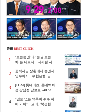
종합
BEST CLICK
‘토큰증권’과 ‘증권 토큰
1
화’는 다르다…디지털 자본
시장 다음 단계는
공적자금 상환에서 증권사
2
인수까지…수협은행 '금융
그룹화' 25년 여정 [수협은
[DCM] 롯데리츠, 롯데백화
행 금융그룹의 꿈①]
3
점 강남점 담보로 2400억 조
달…단기채 차환
“검증 없는 억측이 주주 피
4
해 키워”…코리, ‘북경한미
미수채권 논란’ 정면 반박