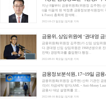
지난 8월부터 금융위원회(위원장 김주현) 산하 금융정보
t)을 이끌게 된 박정훈 금융정보분석원장이 국제자금
k Force) 총회에 참석해...
2022-10-23 일요일 | 임지윤 기자
금융위, 상임위원에 ‘권대영 
금융위원회(위원장 김주현)가 신임 상임위원
다.권대영 신임 상임위원은 1968년생으로 
진택) 경영학과를 졸업했다.행정...
2022-09-01 목요일 | 임지윤 기자
금융위원회(위원장 김주현) 산하 기관인 금융정보분석원
각)이 자금세탁 방지(AML‧Anti-Money La
금융사 대상 설명회를 오...
2022-08-16 화요일 | 임지윤 기자