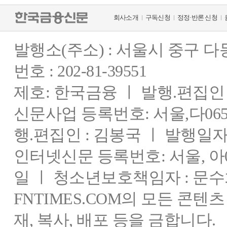
회사소개
구독신청
정정·반론 신청
발행소(주소) : 서울시 중구 
번호 : 202-81-39551
제호: 한국금융 ㅣ 발행.편집인 : 
신문사업 등록번호: 서울,다0655
행.편집인 : 김봉국 ㅣ 발행일자:
인터넷신문 등록번호: 서울, 아03
일 ㅣ 청소년보호책임자 : 문수
FNTIMES.COM의 모든 콘텐
재, 복사, 배포 등을 금합니다.