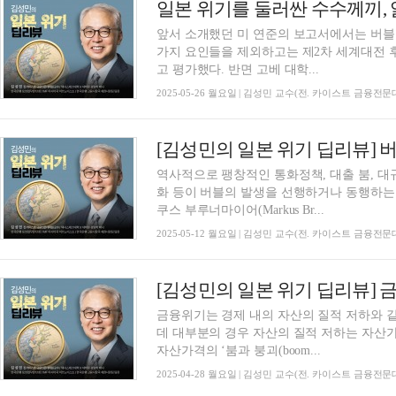
앞서 소개했던 미 연준의 보고서에서는 버블 
가지 요인들을 제외하고는 제2차 세계대전 
고 평가했다. 반면 고베 대학...
2025-05-26 월요일 | 김성민 교수(전. 카이스트 금융전
역사적으로 팽창적인 통화정책, 대출 붐, 대
화 등이 버블의 발생을 선행하거나 동행하는
쿠스 부루너마이어(Markus Br...
2025-05-12 월요일 | 김성민 교수(전. 카이스트 금융전
[김성민의 일본 위기 딥리뷰]
금융위기는 경제 내의 자산의 질적 저하와 
데 대부분의 경우 자산의 질적 저하는 자산
자산가격의 ‘붐과 붕괴(boom...
2025-04-28 월요일 | 김성민 교수(전. 카이스트 금융전