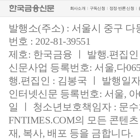
회사소개
구독신청
정정·반론 신청
발행소(주소) : 서울시 중구 
번호 : 202-81-39551
제호: 한국금융 ㅣ 발행.편집인 : 
신문사업 등록번호: 서울,다0655
행.편집인 : 김봉국 ㅣ 발행일자:
인터넷신문 등록번호: 서울, 아03
일 ㅣ 청소년보호책임자 : 문수
FNTIMES.COM의 모든 콘텐
재, 복사, 배포 등을 금합니다.