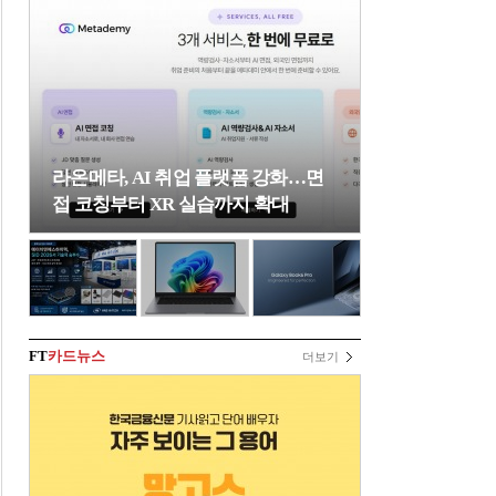
라온메타, AI 취업 플랫폼 강화…면
접 코칭부터 XR 실습까지 확대
FT
카드뉴스
더보기