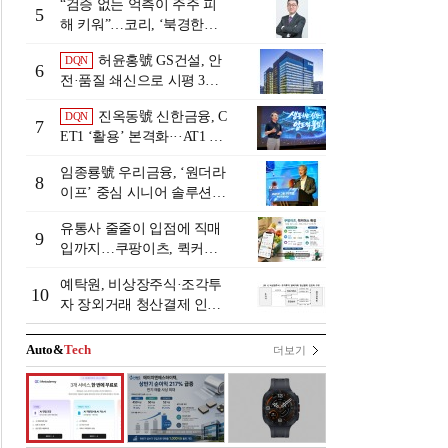
“검증 없는 억측이 주주 피
5
해 키워”…코리, ‘북경한미
미수채권 논란’ 정면 반박
허윤홍號 GS건설, 안
DQN
6
전·품질 쇄신으로 시평 3위
탈환
진옥동號 신한금융, C
DQN
7
ET1 ‘활용’ 본격화···AT1 늘
린 이유는 [Capital Quality Re
임종룡號 우리금융, ‘원더라
view]
8
이프’ 중심 시니어 솔루션
확대…계열사 시너지 '관건'
유통사 줄줄이 입점에 직매
[금융 시니어 비즈니스 돋보
9
입까지…쿠팡이츠, 퀵커머
기]
스 판 키운다
예탁원, 비상장주식·조각투
10
자 장외거래 청산결제 인프
라 구축 착수
Auto&
Tech
더보기