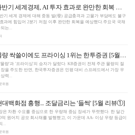
국제금융센터 "하반기 세계경제, AI 투자 효과로 완만한 회복 예상…고금리·강달러·유가 리스크"
기 세계 경제에 대해 중동 발(發) 공급충격과 고물가 부담에도 불구
자 효과에 힘입어 2분기 저점 이후 완만한 회복을 예상했다.주요국 국채
는...
자
[DCM] KB증권 물량 싹쓸이에도 프라이싱 1위는 한투증권 [5월 리뷰②]
'물량'과 '프라이싱'의 승자가 달랐다. KB증권이 전체 주관 물량의 절
장을 주도한 반면, 한국투자증권은 민평 대비 스프레드에서 가장 우
력...
 전문위원
현대백화점 흥행... 조달금리는 '들썩' [5월 리뷰①]
장은 차환 수요를 중심으로 한 우량채 중심 장세가 뚜렷했다. 한 달간
530억 원어치 공모 회사채를 발행했고, 이 가운데 AA- 이상 우량 등급이
...
 전문위원