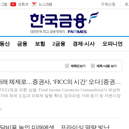
구독신청
로
부동산
금융
보험
2금융
경제·시사
오피니언
제목만보기
제목+내용 보기
원/달러 24시간 거래 체제로…증권사, ‘FICC의 시간’ 오다 [증권사 수익엔진 FICC (상)]
채권·외환·상품, Fixed Income·Currencies·Commodities)가 부상하
러 거래 체제 도입과 외화채 발행 확대, 장외파생 거래 증가 등 자본시장
자
[DCM] 발행사 조달비용 높인 미래에셋…프라이싱 역량 빛난 대신증권 [26 상반기 리뷰④]