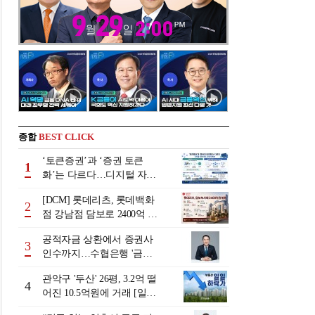
종합
BEST CLICK
‘토큰증권’과 ‘증권 토큰
1
화’는 다르다…디지털 자본
시장 다음 단계는
[DCM] 롯데리츠, 롯데백화
2
점 강남점 담보로 2400억 조
달…단기채 차환
공적자금 상환에서 증권사
3
인수까지…수협은행 '금융
그룹화' 25년 여정 [수협은
관악구 '두산' 26평, 3.2억 떨
행 금융그룹의 꿈①]
4
어진 10.5억원에 거래 [일일
하락가]