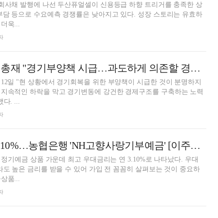
 회사채 발행에 나선 두산퓨얼셀이 신용등급 하향 트리거를 충족한 상
부담 등으로 수요예측 경쟁률은 낮아지고 있다. 성장 스토리는 유효하
욱...
자
이창용 한국은행 총재 "경기부양책 시급…과도하게 의존할 경우 더 큰 부작용"
12일 "현 상황에서 경기회복을 위한 부양책이 시급한 것이 분명하지
 지속적인 하락을 막고 경기변동에 강건한 경제구조를 구축하는 노력
. ...
자
12개월 최고 연 3.10%…농협은행 'NH고향사랑기부예금' [이주의 은행 예금금리-5월 2주]
월 정기예금 상품 가운데 최고 우대금리는 연 3.10%로 나타났다. 우대
p라도 높은 금리를 받을 수 있어 가입 전 꼼꼼히 살펴보는 것이 중요하
상품...
자