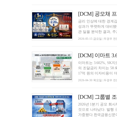
금리 인상에 대한 경계감
성과가 뚜렷하게 대비됐
관 딜을 분석한 결과, 주관
2026-05-15 금요일 | 두경우
이마트는 3.602%, SK지
의 조달금리 차이는 58.6
17억 원의 이자비용이 더.
2026-04-30 목요일 | 두경우
2026년 1분기 공모 
것으로 나타났다. 발행 
가중됐다.한국금융신문이 