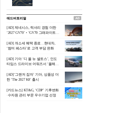
버려야 하는 곳'이라 묘사했다.
원칙으로 서다』를 펴냈다.정
오늘날 많은 이가 은퇴를 지옥
통 관료 출신으로 한국 금융의
이라 부르며 절망하지만, 김경
주요 변곡점마다 중요한 역할
애드버토리얼
록 고문은 새로운 시각을 제시
을 하고 금융 경영인으로서 큰
한다. 은퇴 후 60대를 전후한 1
족적을 남긴 김 전 회장이 후배
[AD] 제네시스, 럭셔리 경험 더한
0년의 과도기는 지옥이 아니라
세대에게 전하는 삶의 조언을
‘2027 GV70’‧‘GV70 그래파이트’
정화와 성장의 공간인 ‘은퇴연
담은 인생 노트다.『물처럼 흐
출시
옥(Purgatory)’이라는 것이다.
르고 원칙으로 서다』는 단순
[AD] 개소세 혜택 종료…현대차,
연옥은 고통스럽지만 끝이 있
한 자서전을 넘어, 실패를 두려
‘썸머 페스타’로 고객 부담 완화
으며, 준비를 통해 천국으로 나
워하지 않는 용기와 자신에 대
아갈 수 있는 희망의 장소라고
한 믿음이 어떻게 삶을 풍요롭
[AD] 기아 ‘디 올 뉴 셀토스’, 인도
말한
게 만드는지를 보여주는 지혜
타임스 드라이브 어워즈서 ‘올해의
의 보고로 평가된다.김용환 전
SUV’ 선정
회장은 “인생의 목표가 크더라
[AD]‘그랜저 잡자’ 기아, 상품성 더
도 조급해하지 말고 작은 것부
한 ‘The 2027 K8’ 출시
터 하나 하나 성취해 나가
라”고 조언한다. 뼈아픈 실패
[카드뉴스] KT&G, ‘CDP’ 기후변화
조차 성공의 뼈대가 된다는 긍
·수자원 관리 부문 우수기업 선정
정적인 마음으로