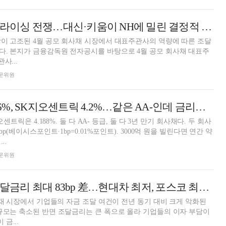
[DCM] 공모채 프라이싱 전쟁…대신·키움이 NH에 밀린 결정적 이유 [4월 리뷰④]
이 고조된 4월 공모 회사채 시장에서 대표주관사의 역량에 따른 조달
다. 본지가 금융감독원 전자공시를 바탕으로 4월 공모 회사채 대표주
사...
 전문위원
[DCM] 이마트 3.6%, SK지오센트릭 4.2%…같은 AA-인데 금리가 다른 이유 [上]
오센트릭은 4.188%. 둘 다 AA- 등급, 둘 다 3년 만기 회사채다. 두 회사
bp(베이시스포인트·1bp=0.01%포인트). 3000억 원을 빌린다면 연간 약
..
 전문위원
[DCM] 그룹별 조달금리 최대 83bp 差…현대차 최저, 포스코 최고 [1분기 리뷰②]
회사채 시장에서 기업들의 자금 조달 여건이 전년 동기 대비 크게 악화된
규모는 축소된 반면 조달금리는 큰 폭으로 올라 기업들의 이자 부담이
금...