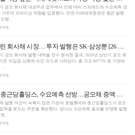
반기 공모 회사채 대표주관 업무에서 민평 대비 스프레드와 수요예측 경
 거두며 프라이싱 역량을 입증했다. 반면 미래에셋증권은 평균 발행
평...
 전문위원
[DCM] 차환에 쏠린 회사채 시장… 투자 발행은 SK·삼성뿐 [26 상반기 리뷰③]
 공모 회사채 발행 내역을 전수 분석한 결과, 2026년 상반기 공모 회
 기존 차입금 상환에 쓰인 것으로 나타났다. 총 32조 6077억 원 가운데
...
 전문위원
[DCM] 호텔롯데·종근당홀딩스, 수요예측 선방…공모채 증액 발행
채 발행 여건이 녹록지 않은 가운데 호텔롯데와 종근당홀딩스가 공모
집액을 웃도는 주문을 확보했다. 양사는 수요예측 결과를 반영해 발행
...
 전문위원