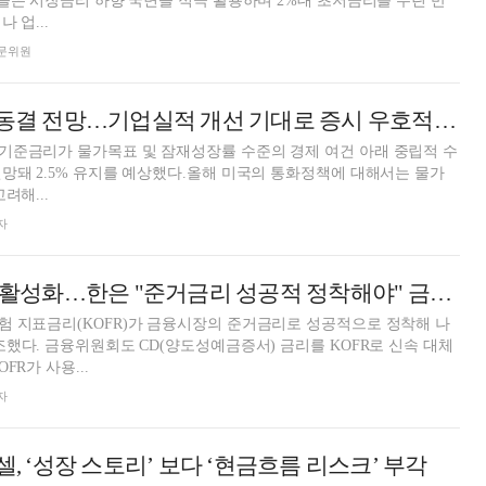
업들은 시장금리 하향 국면을 적극 활용하며 2%대 초저금리를 누린 반
 업...
 전문위원
"올해 한국 금리 동결 전망…기업실적 개선 기대로 증시 우호적" [자본연 2026 전망]
기준금리가 물가목표 및 잠재성장률 수준의 경제 여건 아래 중립적 수
망돼 2.5% 유지를 예상했다.올해 미국의 통화정책에 대해서는 물가
려해...
자
힘 실리는 KOFR 활성화…한은 "준거금리 성공적 정착해야" 금융위 "대출 활용 단계적 도입 검토"
험 지표금리(KOFR)가 금융시장의 준거금리로 성공적으로 정착해 나
조했다. 금융위원회도 CD(양도성예금증서) 금리를 KOFR로 신속 대체
FR가 사용...
자
셀, ‘성장 스토리’ 보다 ‘현금흐름 리스크’ 부각