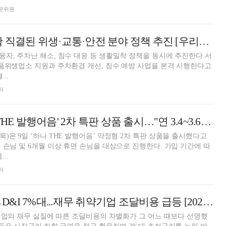
 전문위원
마포구, 구민 생활 직결된 위생·교통·안전 분야 정책 추진 [우리區는 지금]
자, 주차난 해소, 침수 대응 등 생활밀착 정책을 동시에 추진한다.서
품위생업소 지원과 주차환경 개선, 침수 예방 사업을 본격 시행한다고
..
자
하나증권, '하나 THE 발행어음' 2차 특판 상품 출시…"연 3.4~3.6% 금리"
)은 9일 ‘하나 THE 발행어음’ 약정형 2차 특판 상품을 출시했다고
 손님 및 6개월 이상 휴면 손님을 대상으로 진행한다. 가입 기간에 따
...
자
[DCM] JTBC · HL D&I 7%대...재무 취약기업 조달비용 급등 [2025 결산⑥]
 기업의 재무 실질에 따른 조달비용의 차별화가 그 어느 때보다 선명했