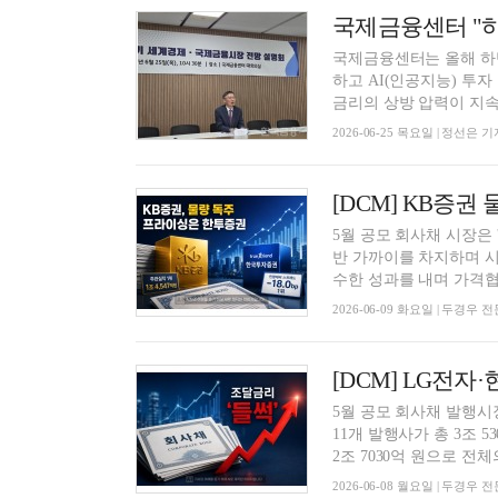
국제금융센터는 올해 하반
하고 AI(인공지능) 투
금리의 상방 압력이 지속되
2026-06-25 목요일 | 정선은 기
5월 공모 회사채 시장은 
반 가까이를 차지하며 시
수한 성과를 내며 가격협상
2026-06-09 화요일 | 두경우
[DCM] LG전자·
5월 공모 회사채 발행시
11개 발행사가 총 3조 
2조 7030억 원으로 전체의
2026-06-08 월요일 | 두경우