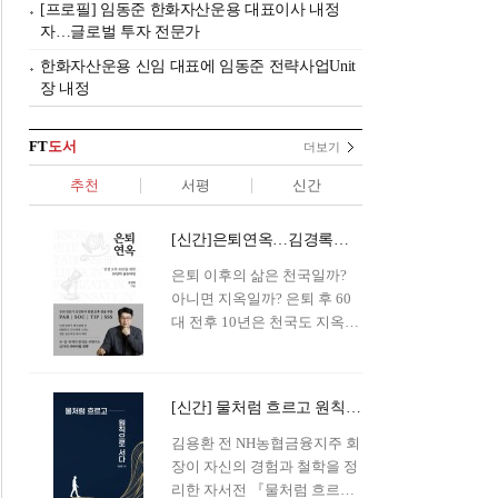
[프로필] 임동준 한화자산운용 대표이사 내정
자…글로벌 투자 전문가
한화자산운용 신임 대표에 임동준 전략사업Unit
장 내정
FT
도서
더보기
추천
서평
신간
[신간]은퇴연옥…김경록의 은퇴 후 삶의 나침반
은퇴 이후의 삶은 천국일까?
아니면 지옥일까? 은퇴 후 60
대 전후 10년은 천국도 지옥도
아닌 '연옥'이라 개념이 등장해
화제를 모으고 있다.투자 전문
가이자 은퇴연구소장으로서의
[신간] 물처럼 흐르고 원칙으로 서다…김용환의 통찰을 담다
은퇴 설계를 가이드해 온 김경
록 옵투스자산운용의 고문이
김용환 전 NH농협금융지주 회
신간 『은퇴연옥』을 내놓았
장이 자신의 경험과 철학을 정
다.단테는 지옥을 '모든 희망을
리한 자서전 『물처럼 흐르고