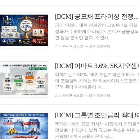
금리 인상에 대한 경계감이 고조된 4월 공
성과가 뚜렷하게 대비됐다. 본지가 금융감독
관 딜을 분석한 결과, 주관사...
2026-05-15 금요일 | 두경우 전문위원
이마트는 3.602%, SK지오센트릭은 4.188%.
의 조달금리 차이는 58.6bp(베이시스포인트·1b
17억 원의 이자비용이 더...
2026-04-30 목요일 | 두경우 전문위원
2026년 1분기 공모 회사채 시장에서 기업들
것으로 나타났다. 발행 규모는 축소된 반면
가중됐다.한국금융신문이 금...