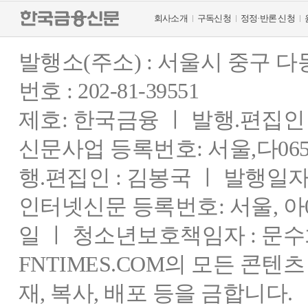
회사소개
구독신청
정정·반론 신청
발행소(주소) : 서울시 중구 
번호 : 202-81-39551
제호: 한국금융 ㅣ 발행.편집인 : 
신문사업 등록번호: 서울,다0655
행.편집인 : 김봉국 ㅣ 발행일자:
인터넷신문 등록번호: 서울, 아03
일 ㅣ 청소년보호책임자 : 문수
FNTIMES.COM의 모든 콘텐
재, 복사, 배포 등을 금합니다.