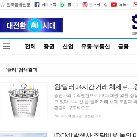
전체
증권
산업
유통·부동산
금융
'금리' 검색결과
증권사의 수익엔진으로 FICC(채권·외환·상품, Fixed
고 있다. 24시간 원·달러 거래 체제 도입과
환경이 구조적으로...
2026-07-20 월요일 | 정선은 기자