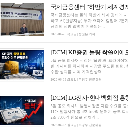
국제금융센터는 올해 하반기 세계 경제에 대
하고 AI(인공지능) 투자 효과에 힘입어 2
금리의 상방 압력이 지속되는...
2026-06-25 목요일 | 정선은 기자
5월 공모 회사채 시장은 '물량'과 '프라이싱'
반 가까이를 차지하며 시장을 주도한 반면,
수한 성과를 내며 가격협상력...
2026-06-09 화요일 | 두경우 전문위원
[DCM] LG전자·현대백화점 흥행.
5월 공모 회사채 발행시장은 차환 수요를 중
11개 발행사가 총 3조 530억 원어치 공모 
2조 7030억 원으로 전체의...
2026-06-08 월요일 | 두경우 전문위원