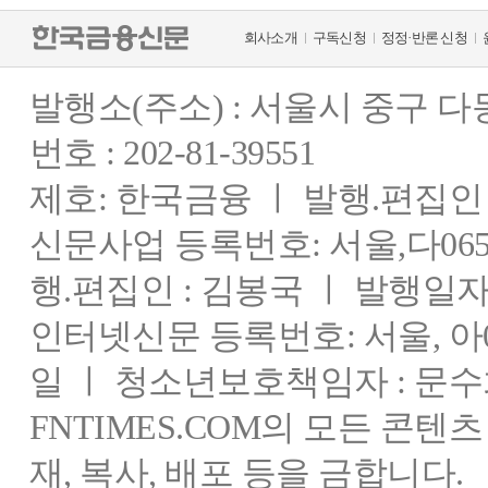
회사소개
구독신청
정정·반론 신청
발행소(주소) : 서울시 중구 
번호 : 202-81-39551
제호: 한국금융 ㅣ 발행.편집인 : 
신문사업 등록번호: 서울,다0655
행.편집인 : 김봉국 ㅣ 발행일자:
인터넷신문 등록번호: 서울, 아03
일 ㅣ 청소년보호책임자 : 문수
FNTIMES.COM의 모든 콘텐
재, 복사, 배포 등을 금합니다.