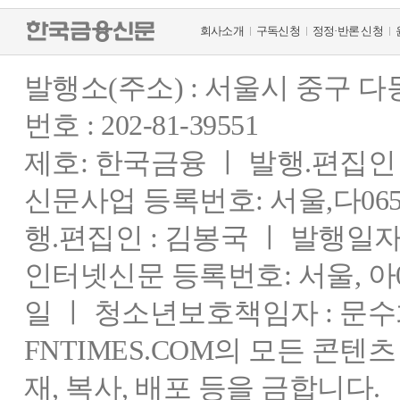
회사소개
구독신청
정정·반론 신청
발행소(주소) : 서울시 중구 
번호 : 202-81-39551
제호: 한국금융 ㅣ 발행.편집인 : 
신문사업 등록번호: 서울,다0655
행.편집인 : 김봉국 ㅣ 발행일자:
인터넷신문 등록번호: 서울, 아03
일 ㅣ 청소년보호책임자 : 문수
FNTIMES.COM의 모든 콘텐
재, 복사, 배포 등을 금합니다.