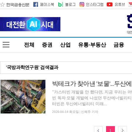
전체
증권
산업
유통·부동산
금융
'국방과학연구원' 검색결과
"가스터빈 개발을 안 했다면, 지금 우리는 어
빈 독자 모델 개발에 나섰던 두산에너빌리티 
터빈은 두산에너빌리티 미래...
2026-04-14 화요일 | 신혜주 기자
1