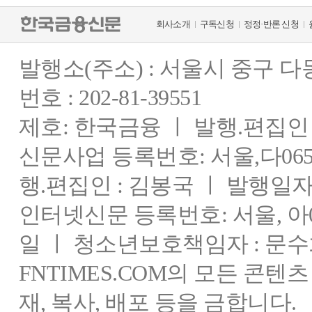
회사소개
구독신청
정정·반론 신청
발행소(주소) : 서울시 중구 
번호 : 202-81-39551
제호: 한국금융 ㅣ 발행.편집인 : 
신문사업 등록번호: 서울,다0655
행.편집인 : 김봉국 ㅣ 발행일자:
인터넷신문 등록번호: 서울, 아03
일 ㅣ 청소년보호책임자 : 문수
FNTIMES.COM의 모든 콘텐
재, 복사, 배포 등을 금합니다.