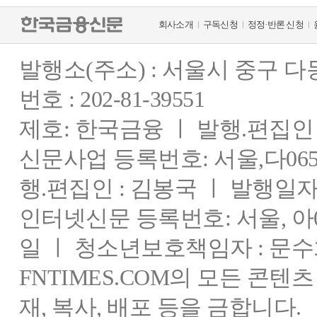
회사소개
구독신청
정정·반론 신청
발행소(주소) : 서울시 중구 
번호 : 202-81-39551
제호: 한국금융 ㅣ 발행.편집인 : 
신문사업 등록번호: 서울,다0655
행.편집인 : 김봉국 ㅣ 발행일자:
인터넷신문 등록번호: 서울, 아03
일 ㅣ 청소년보호책임자 : 문수
FNTIMES.COM의 모든 콘텐
재, 복사, 배포 등을 금합니다.