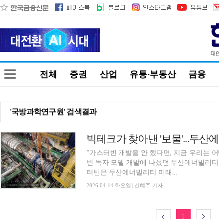
전체
증권
산업
유통·부동산
금융
'국방과학연구원' 검색결과
"가스터빈 개발을 안 했다면, 지금 우리는 어
빈 독자 모델 개발에 나섰던 두산에너빌리티 
터빈은 두산에너빌리티 미래...
2026-04-14 화요일 | 신혜주 기자
1