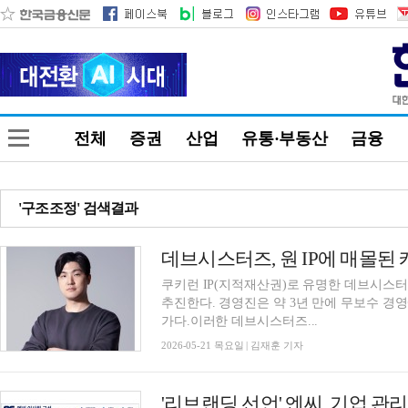
전체
증권
산업
유통·부동산
금융
'구조조정' 검색결과
데브시스터즈, 원 IP에 매몰된
쿠키런 IP(지적재산권)로 유명한 데브시스
추진한다. 경영진은 약 3년 만에 무보수 경
가다.이러한 데브시스터즈...
2026-05-21 목요일 | 김재훈 기자
'리브랜딩 선언' 엔씨, 기업 관리