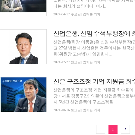
노린다. 지난해까지 6년 연속 적자를 기록했
다는 회사의 설명이다. 여기...
2024-04-17 수요일 | 김재훈 기자
산업은행, 신임 수석부행장에 
산업은행(회장 이동걸)은 신임 수석부행장(
고 27일 밝혔다.산업은행 전무이사는 한국
회(위원장 고승범)가 임면한다...
2021-12-27 월요일 | 임지윤 기자
산은 구조조정 기업 지원금 회수
산업은행의 구조조정 기업 지원금 회수율이 
당‧서울 강동구갑) 의원이 산업은행으로부터 
지 5년간 산업은행이 구조조정을...
2021-10-16 토요일 | 임지윤 기자
1