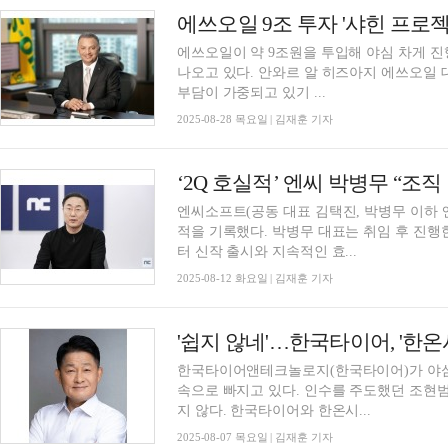
에쓰오일 9조 투자 '샤힌 프로
에쓰오일이 약 9조원을 투입해 야심 차게 진
나오고 있다. 안와르 알 히즈아지 에쓰오일 
부담이 가중되고 있기 ...
2025-08-28 목요일 | 김재훈 기자
엔씨소프트(공동 대표 김택진, 박병무 이하 
적을 기록했다. 박병무 대표는 취임 후 진행
터 신작 출시와 지속적인 효...
2025-08-12 화요일 | 김재훈 기자
'쉽지 않네'…한국타이어, '한
한국타이어앤테크놀로지(한국타이어)가 야심
속으로 빠지고 있다. 인수를 주도했던 조현
지 않다. 한국타이어와 한온시...
2025-08-07 목요일 | 김재훈 기자