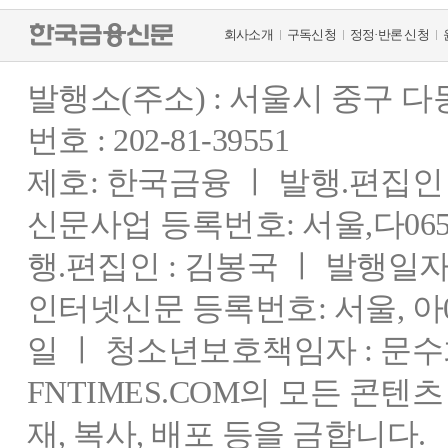
회사소개
구독신청
정정·반론 신청
발행소(주소) : 서울시 중구 
번호 : 202-81-39551
제호: 한국금융 ㅣ 발행.편집인 : 
신문사업 등록번호: 서울,다0655
행.편집인 : 김봉국 ㅣ 발행일자:
인터넷신문 등록번호: 서울, 아03
일 ㅣ 청소년보호책임자 : 문수
FNTIMES.COM의 모든 콘텐
재, 복사, 배포 등을 금합니다.