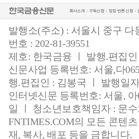
회사소개
구독신청
정정·반론 신청
발행소(주소) : 서울시 중구 
번호 : 202-81-39551
제호: 한국금융 ㅣ 발행.편집인 : 
신문사업 등록번호: 서울,다0655
행.편집인 : 김봉국 ㅣ 발행일자:
인터넷신문 등록번호: 서울, 아03
일 ㅣ 청소년보호책임자 : 문수
FNTIMES.COM의 모든 콘텐
재, 복사, 배포 등을 금합니다.