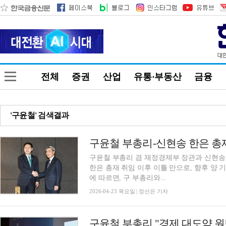
전체
증권
산업
유통·부동산
금융
'구윤철' 검색결과
구윤철 부총리 겸 재정경제부 장관과 신현송 
한은 총재 취임 이후 이틀 만으로, 향후 양 
에 따르면, 구 부총리와...
2026-04-23 목요일 | 정선은 기자