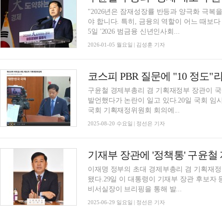
"2026년은 잠재성장률 반등과 양극화 극복
야 합니다. 특히, 금융의 역할이 어느 때보
5일 '2026 범금융 신년인사회...
2026-01-05 월요일 | 김성훈 기자
구윤철 경제부총리 겸 기획재정부 장관이 국내
발언했다가 논란이 일고 있다.20일 국회 임시
국회 기획재정위원회 회의에...
2025-08-20 수요일 | 정선은 기자
기재부 장관에 '정책통' 구윤
이재명 정부의 초대 경제부총리 겸 기획재정
됐다.29일 이 대통령이 기재부 장관 후보자
비서실장이 브리핑을 통해 발...
2025-06-29 일요일 | 정선은 기자