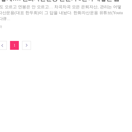
 오르고 연봉은 안 오르고… 차곡차곡 모은 은퇴자산, 관리는 어떻
자산운용(대표 한두희)이 그 답을 내놨다. 한화자산운용 유튜브(Youtu
큐...
자
1