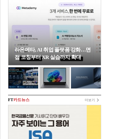
라온메타, AI 취업 플랫폼 강화…면
접 코칭부터 XR 실습까지 확대
FT
카드뉴스
더보기