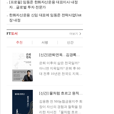
[프로필] 임동준 한화자산운용 대표이사 내정
자…글로벌 투자 전문가
한화자산운용 신임 대표에 임동준 전략사업Unit
장 내정
FT
도서
더보기
추천
서평
신간
[신간]은퇴연옥…김경록의 은퇴 후 삶의 나침반
은퇴 이후의 삶은 천국일까?
아니면 지옥일까? 은퇴 후 60
대 전후 10년은 천국도 지옥도
아닌 '연옥'이라 개념이 등장해
화제를 모으고 있다.투자 전문
가이자 은퇴연구소장으로서의
[신간] 물처럼 흐르고 원칙으로 서다…김용환의 통찰을 담다
은퇴 설계를 가이드해 온 김경
록 옵투스자산운용의 고문이
김용환 전 NH농협금융지주 회
신간 『은퇴연옥』을 내놓았
장이 자신의 경험과 철학을 정
다.단테는 지옥을 '모든 희망을
리한 자서전 『물처럼 흐르고