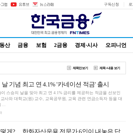
구독신청
로
부동산
금융
보험
2금융
경제·시사
오피니언
제목만보기
제목+내용 보기
날 기념 최고 연 4.1% '카네이션 적금' 출시
이 스승의 날을 맞아 최고 연 4.1% 금리를 제공하는 적금을 선보인
 교사와 대학교(원) 교수, 교육공무원, 교육 관련 연금소득자 등을 대
...
자
떻게?… 한화자산운용 전문가 6인이 내놓은 답