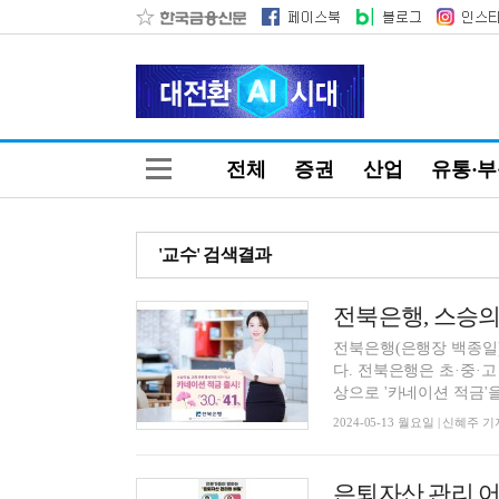
전체
증권
산업
유통·
'교수' 검색결과
전북은행, 스승의 
전북은행(은행장 백종일)
다. 전북은행은 초·중·고
상으로 '카네이션 적금'을 
2024-05-13 월요일 | 신혜주 기
은퇴자산 관리 어