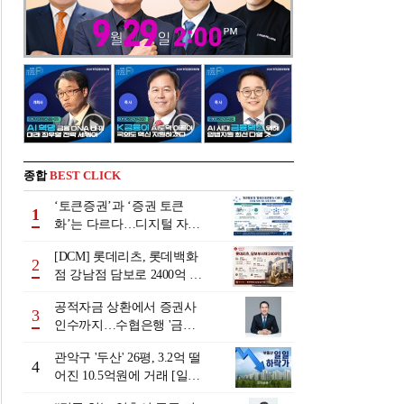
종합
BEST CLICK
‘토큰증권’과 ‘증권 토큰
1
화’는 다르다…디지털 자본
시장 다음 단계는
[DCM] 롯데리츠, 롯데백화
2
점 강남점 담보로 2400억 조
달…단기채 차환
공적자금 상환에서 증권사
3
인수까지…수협은행 '금융
그룹화' 25년 여정 [수협은
관악구 '두산' 26평, 3.2억 떨
행 금융그룹의 꿈①]
4
어진 10.5억원에 거래 [일일
하락가]