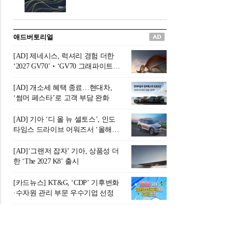
버려야 하는 곳'이라 묘사했다.
원칙으로 서다』를 펴냈다.정
오늘날 많은 이가 은퇴를 지옥
통 관료 출신으로 한국 금융의
이라 부르며 절망하지만, 김경
주요 변곡점마다 중요한 역할
애드버토리얼
록 고문은 새로운 시각을 제시
을 하고 금융 경영인으로서 큰
한다. 은퇴 후 60대를 전후한 1
족적을 남긴 김 전 회장이 후배
[AD] 제네시스, 럭셔리 경험 더한
0년의 과도기는 지옥이 아니라
세대에게 전하는 삶의 조언을
‘2027 GV70’‧‘GV70 그래파이트’
정화와 성장의 공간인 ‘은퇴연
담은 인생 노트다.『물처럼 흐
출시
옥(Purgatory)’이라는 것이다.
르고 원칙으로 서다』는 단순
[AD] 개소세 혜택 종료…현대차,
연옥은 고통스럽지만 끝이 있
한 자서전을 넘어, 실패를 두려
‘썸머 페스타’로 고객 부담 완화
으며, 준비를 통해 천국으로 나
워하지 않는 용기와 자신에 대
아갈 수 있는 희망의 장소라고
한 믿음이 어떻게 삶을 풍요롭
[AD] 기아 ‘디 올 뉴 셀토스’, 인도
말한
게 만드는지를 보여주는 지혜
타임스 드라이브 어워즈서 ‘올해의
의 보고로 평가된다.김용환 전
SUV’ 선정
회장은 “인생의 목표가 크더라
[AD]‘그랜저 잡자’ 기아, 상품성 더
도 조급해하지 말고 작은 것부
한 ‘The 2027 K8’ 출시
터 하나 하나 성취해 나가
라”고 조언한다. 뼈아픈 실패
[카드뉴스] KT&G, ‘CDP’ 기후변화
조차 성공의 뼈대가 된다는 긍
·수자원 관리 부문 우수기업 선정
정적인 마음으로