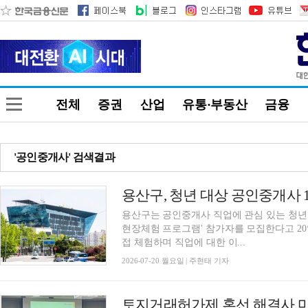
전체
증권
산업
유통·부동산
금융
'공인중개사' 검색결과
용산구, 청년 대상 공인중개사 
용산구는 공인중개사 직업에 관심 있는 청년
현장체험 프로그램' 참가자를 모집한다고 2
접 체험하며 직업에 대한 이...
2026-07-20 월요일 | 주현태 기자
토지거래허가제 혼선 해결사 마포