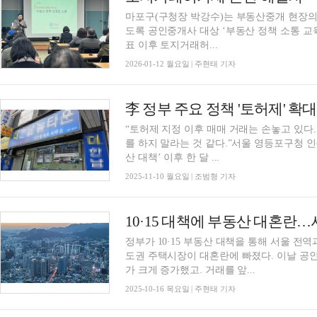
마포구(구청장 박강수)는 부동산중개 현장의
도록 공인중개사 대상 ‘부동산 정책 소통 교육’을 마련했다. 이번 교육은
표 이후 토지거래허...
2026-01-12 월요일 | 주현태 기자
“토허제 지정 이후 매매 거래는 손놓고 있다
를 하지 말라는 것 같다.”서울 영등포구청 인근
산 대책’ 이후 한 달 ...
2025-11-10 월요일 | 조범형 기자
10·15 대책에 부동산 대혼란
정부가 10·15 부동산 대책을 통해 서울 
도권 주택시장이 대혼란에 빠졌다. 이날 공
가 크게 증가했고. 거래를 앞...
2025-10-16 목요일 | 주현태 기자