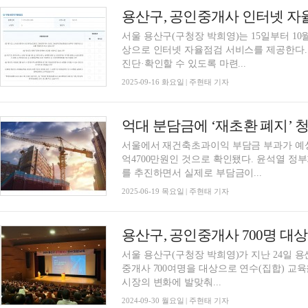
용산구, 공인중개사 인터넷 자
서울 용산구(구청장 박희영)는 15일부터 10
상으로 인터넷 자율점검 서비스를 제공한다.
진단·확인할 수 있도록 마련...
2025-09-16 화요일 | 주현태 기자
서울에서 재건축초과이익 부담금 부과가 예상되
억4700만원인 것으로 확인됐다. 윤석열 정
를 추진하면서 실제로 부담금이...
2025-06-19 목요일 | 주현태 기자
용산구, 공인중개사 700명 대
서울 용산구(구청장 박희영)가 지난 24일 
중개사 700여명을 대상으로 연수(집합) 교육을 실시했다
시장의 변화에 발맞춰...
2024-09-30 월요일 | 주현태 기자