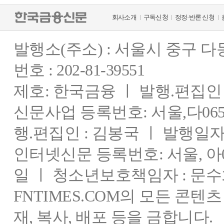
회사소개
구독신청
정정·반론 신청
발행소(주소) : 서울시 중구 
번호 : 202-81-39551
제호: 한국금융 ㅣ 발행.편집인 : 
신문사업 등록번호: 서울,다0655
행.편집인 : 김봉국 ㅣ 발행일자:
인터넷신문 등록번호: 서울, 아03
일 ㅣ 청소년보호책임자 : 문수
FNTIMES.COM의 모든 콘텐
재, 복사, 배포 등을 금합니다.