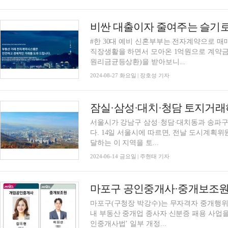
비싼 대출이자 줄여주는 슬기로
#한 30대 예비 신혼부부는 전자계약으로 매
직장생활을 하면서 모아온 1억원으로 계약금을
원리금균등상환)을 받아보니...
2024-08-27 화요일 | 장호성 기자
잠실·삼성·대치·청담 토지거
서울시가 강남구 삼성·청담·대치동과 송파
다. 14일 서울시에 따르면, 전날 도시계획위원회를 열고 국제교류복합지구 인근의 총 14.4㎢에
달하는 이 지역을 토...
2024-06-14 금요일 | 주현태 기자
마포구 공인중개사·중개보조원 
마포구(구청장 박강수)는 무자격자 중개행위
내 부동산 중개업 종사자 신분증 패용 사업을 전면 시행
인중개사법’ 일부 개정...