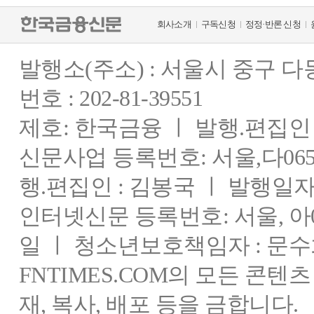
회사소개
구독신청
정정·반론 신청
발행소(주소) : 서울시 중구 
번호 : 202-81-39551
제호: 한국금융 ㅣ 발행.편집인 : 
신문사업 등록번호: 서울,다0655
행.편집인 : 김봉국 ㅣ 발행일자:
인터넷신문 등록번호: 서울, 아03
일 ㅣ 청소년보호책임자 : 문수
FNTIMES.COM의 모든 콘텐
재, 복사, 배포 등을 금합니다.