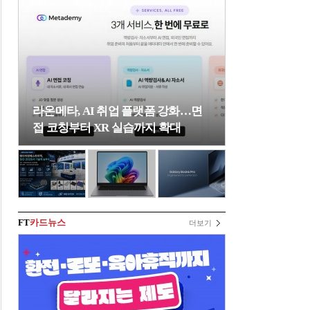
라온메타, AI 취업 플랫폼 강화…면
접 코칭부터 XR 실습까지 확대
FT
카드뉴스
더보기