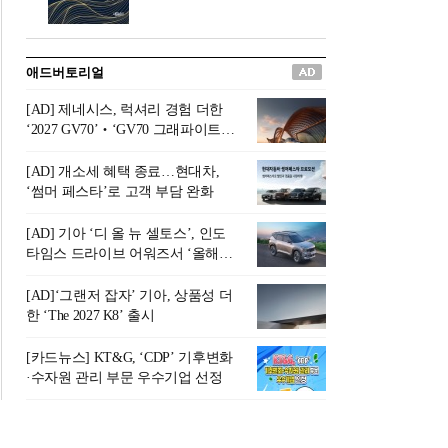
버려야 하는 곳'이라 묘사했다.
원칙으로 서다』를 펴냈다.정
오늘날 많은 이가 은퇴를 지옥
통 관료 출신으로 한국 금융의
이라 부르며 절망하지만, 김경
주요 변곡점마다 중요한 역할
애드버토리얼
록 고문은 새로운 시각을 제시
을 하고 금융 경영인으로서 큰
한다. 은퇴 후 60대를 전후한 1
족적을 남긴 김 전 회장이 후배
[AD] 제네시스, 럭셔리 경험 더한
0년의 과도기는 지옥이 아니라
세대에게 전하는 삶의 조언을
‘2027 GV70’‧‘GV70 그래파이트’
정화와 성장의 공간인 ‘은퇴연
담은 인생 노트다.『물처럼 흐
출시
옥(Purgatory)’이라는 것이다.
르고 원칙으로 서다』는 단순
[AD] 개소세 혜택 종료…현대차,
연옥은 고통스럽지만 끝이 있
한 자서전을 넘어, 실패를 두려
‘썸머 페스타’로 고객 부담 완화
으며, 준비를 통해 천국으로 나
워하지 않는 용기와 자신에 대
아갈 수 있는 희망의 장소라고
한 믿음이 어떻게 삶을 풍요롭
[AD] 기아 ‘디 올 뉴 셀토스’, 인도
말한
게 만드는지를 보여주는 지혜
타임스 드라이브 어워즈서 ‘올해의
의 보고로 평가된다.김용환 전
SUV’ 선정
회장은 “인생의 목표가 크더라
[AD]‘그랜저 잡자’ 기아, 상품성 더
도 조급해하지 말고 작은 것부
한 ‘The 2027 K8’ 출시
터 하나 하나 성취해 나가
라”고 조언한다. 뼈아픈 실패
[카드뉴스] KT&G, ‘CDP’ 기후변화
조차 성공의 뼈대가 된다는 긍
·수자원 관리 부문 우수기업 선정
정적인 마음으로