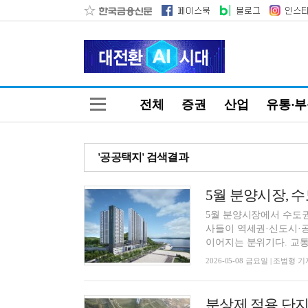
전체
증권
산업
유통·
'공공택지' 검색결과
5월 분양시장, 
5월 분양시장에서 수도권
사들이 역세권·신도시·
이어지는 분위기다. 교통.
2026-05-08 금요일 | 조범형 기
분상제 적용 단지