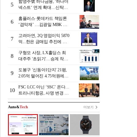
함영주號 하나금융, '하나더
5
넥스트‘ 연계 확대…신탁수
수료 2배 증가 효과 [금융 시
홈플러스·롯데카드 책임론
니어 비즈니스 돋보기]
6
‘겹악재’ …김광일 MBK 부
회장 부담 커지나
고려아연, 2Q 영업이익 5870
7
억...한은 금매입 추진에 주
가 상승세
구형모 사장, LX홀딩스 최
8
대주주 '초읽기'…승계 작업
막바지?
도봉구 '신동아1단지' 21평,
9
2.05억 떨어진 4.75억원에
거래 [일일 하락가]
FSC·LCC 아닌 ‘SSC’ 온다…
10
트리니티항공, 사명 변경 넘
어 사업모델 전환 선언
Auto&
Tech
더보기