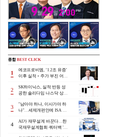
종합
BEST CLICK
에코프로비엠, ‘1.2조 유증’
1
이후 실적‧주가 부진 어쩌
나
SK하이닉스, 실적 반등 성
2
공한 솔리다임 나스닥 상장
검토
"남아야 하나, 이사가야 하
3
나"…세제개편안에 ISA 투
자자 셈법 복잡
AI가 재무설계 바꾼다…한
4
국재무설계협회·쿼터백 '베
러웰스'로 생태계 구축