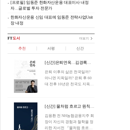
[프로필] 임동준 한화자산운용 대표이사 내정
자…글로벌 투자 전문가
한화자산운용 신임 대표에 임동준 전략사업Unit
장 내정
FT
도서
더보기
추천
서평
신간
[신간]은퇴연옥…김경록의 은퇴 후 삶의 나침반
은퇴 이후의 삶은 천국일까?
아니면 지옥일까? 은퇴 후 60
대 전후 10년은 천국도 지옥도
아닌 '연옥'이라 개념이 등장해
화제를 모으고 있다.투자 전문
가이자 은퇴연구소장으로서의
[신간] 물처럼 흐르고 원칙으로 서다…김용환의 통찰을 담다
은퇴 설계를 가이드해 온 김경
록 옵투스자산운용의 고문이
김용환 전 NH농협금융지주 회
신간 『은퇴연옥』을 내놓았
장이 자신의 경험과 철학을 정
다.단테는 지옥을 '모든 희망을
리한 자서전 『물처럼 흐르고