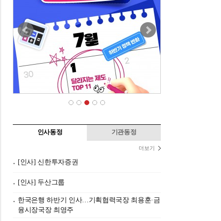
인사동정
기관동정
더보기
[인사] 신한투자증권
[인사] 두산그룹
한국은행 하반기 인사…기획협력국장 최용훈·금
융시장국장 최영주