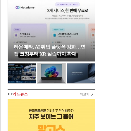
라온메타, AI 취업 플랫폼 강화…면
접 코칭부터 XR 실습까지 확대
FT
카드뉴스
더보기