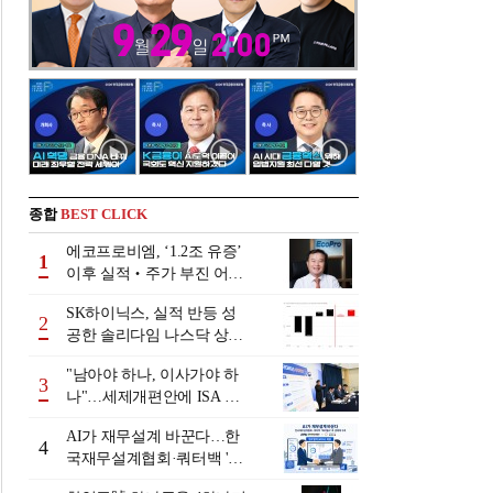
종합
BEST CLICK
에코프로비엠, ‘1.2조 유증’
1
이후 실적‧주가 부진 어쩌
나
SK하이닉스, 실적 반등 성
2
공한 솔리다임 나스닥 상장
검토
"남아야 하나, 이사가야 하
3
나"…세제개편안에 ISA 투
자자 셈법 복잡
AI가 재무설계 바꾼다…한
4
국재무설계협회·쿼터백 '베
러웰스'로 생태계 구축