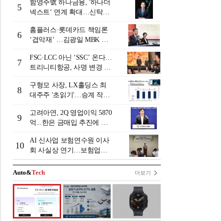
함영주號 하나금융, '하나더
5
넥스트‘ 연계 확대…신탁수
수료 2배 증가 효과 [금융 시
홈플러스·롯데카드 책임론
니어 비즈니스 돋보기]
6
‘겹악재’ …김광일 MBK 부
회장 부담 커지나
FSC·LCC 아닌 ‘SSC’ 온다…
7
트리니티항공, 사명 변경 넘
어 사업모델 전환 선언
구형모 사장, LX홀딩스 최
8
대주주 '초읽기'…승계 작업
막바지?
고려아연, 2Q 영업이익 5870
9
억...한은 금매입 추진에 주
가 상승세
AI 신사업 보험연수원 이사
10
회 사실상 연기…보험업계
"사업 타당성 검증 부족"
[보험연수원 AI사업 논란]
Auto&
Tech
더보기