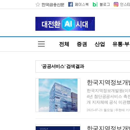
전체
증권
산업
유통·
'공공서비스' 검색결과
한국지역정보개발원(이하 
4년 첨단공공서비스 촉진
개 지자체에 공식 이관했다
2025-07-21 월요일 | 주현태 기
한국지역정보개발