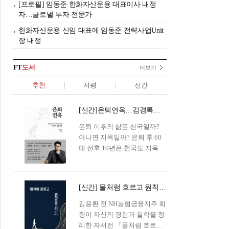
[프로필] 임동준 한화자산운용 대표이사 내정
자…글로벌 투자 전문가
한화자산운용 신임 대표에 임동준 전략사업Unit
장 내정
FT
도서
더보기
추천
서평
신간
[신간]은퇴연옥…김경록의 은퇴 후 삶의 나침반
은퇴 이후의 삶은 천국일까?
아니면 지옥일까? 은퇴 후 60
대 전후 10년은 천국도 지옥도
아닌 '연옥'이라 개념이 등장해
화제를 모으고 있다.투자 전문
가이자 은퇴연구소장으로서의
[신간] 물처럼 흐르고 원칙으로 서다…김용환의 통찰을 담다
은퇴 설계를 가이드해 온 김경
록 옵투스자산운용의 고문이
김용환 전 NH농협금융지주 회
신간 『은퇴연옥』을 내놓았
장이 자신의 경험과 철학을 정
다.단테는 지옥을 '모든 희망을
리한 자서전 『물처럼 흐르고