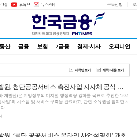
구독신청
로
부동산
금융
보험
2금융
경제·시사
오피니언
제목만보기
제목+내용 보기
한국지역정보개발원, 첨단공공서비스 촉진사업 지자체 공식 이관
개발원)은 지방정부의 디지털 행정역량 강화를 목표로 추진한 ‘202
사업’의 시스템 및 서비스 구축을 완료하고, 관련 소유권을 참여한 5
...
자
원, ‘첨단 공공서비스 온라인 사업설명회’ 개최