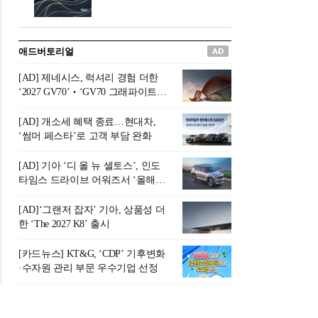
버려야 하는 곳'이라 묘사했다.
원칙으로 서다』를 펴냈다.정
오늘날 많은 이가 은퇴를 지옥
통 관료 출신으로 한국 금융의
이라 부르며 절망하지만, 김경
주요 변곡점마다 중요한 역할
애드버토리얼
록 고문은 새로운 시각을 제시
을 하고 금융 경영인으로서 큰
한다. 은퇴 후 60대를 전후한 1
족적을 남긴 김 전 회장이 후배
[AD] 제네시스, 럭셔리 경험 더한
0년의 과도기는 지옥이 아니라
세대에게 전하는 삶의 조언을
‘2027 GV70’‧‘GV70 그래파이트’
정화와 성장의 공간인 ‘은퇴연
담은 인생 노트다.『물처럼 흐
출시
옥(Purgatory)’이라는 것이다.
르고 원칙으로 서다』는 단순
[AD] 개소세 혜택 종료…현대차,
연옥은 고통스럽지만 끝이 있
한 자서전을 넘어, 실패를 두려
‘썸머 페스타’로 고객 부담 완화
으며, 준비를 통해 천국으로 나
워하지 않는 용기와 자신에 대
아갈 수 있는 희망의 장소라고
한 믿음이 어떻게 삶을 풍요롭
[AD] 기아 ‘디 올 뉴 셀토스’, 인도
말한
게 만드는지를 보여주는 지혜
타임스 드라이브 어워즈서 ‘올해의
의 보고로 평가된다.김용환 전
SUV’ 선정
회장은 “인생의 목표가 크더라
[AD]‘그랜저 잡자’ 기아, 상품성 더
도 조급해하지 말고 작은 것부
한 ‘The 2027 K8’ 출시
터 하나 하나 성취해 나가
라”고 조언한다. 뼈아픈 실패
[카드뉴스] KT&G, ‘CDP’ 기후변화
조차 성공의 뼈대가 된다는 긍
·수자원 관리 부문 우수기업 선정
정적인 마음으로