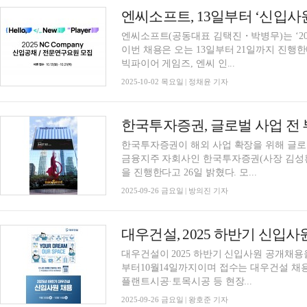
엔씨소프트, 13일부터 ‘신입사
엔씨소프트(공동대표 김택진・박병무)는 ‘20
이번 채용은 오는 13일부터 21일까지 진행
빅파이어 게임즈, 엔씨 인...
2025-10-02 목요일 | 정채윤 기자
한국투자증권, 글로벌 사업 전
한국투자증권이 해외 사업 확장을 위해 글로
금융지주 자회사인 한국투자증권(사장 김성환
을 진행한다고 26일 밝혔다. 모...
2025-09-26 금요일 | 방의진 기자
대우건설, 2025 하반기 신입사
대우건설이 2025 하반기 신입사원 공개채용을
부터10월14일까지이며 접수는 대우건설 채
플랜트시공·토목시공 등 현장...
2025-09-26 금요일 | 왕호준 기자