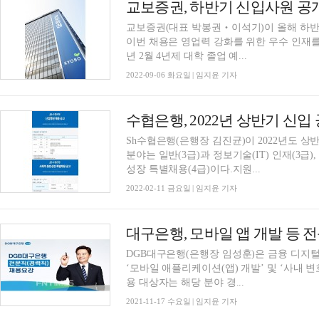
교보증권, 하반기 신입사원 공
교보증권(대표 박봉권‧이석기)이 올해 하반기
이번 채용은 영업력 강화를 위한 우수 인재를
년 2월 4년제 대학 졸업 예...
2022-09-06 화요일 | 임지윤 기자
수협은행, 2022년 상반기 신입
Sh수협은행(은행장 김진균)이 2022년도 
분야는 일반(3급)과 정보기술(IT) 인재(3급)
성장 특별채용(4급)이다.지원...
2022-02-11 금요일 | 임지윤 기자
대구은행, 모바일 앱 개발 등 
DGB대구은행(은행장 임성훈)은 금융 디지털
‘모바일 애플리케이션(앱) 개발’ 및 ‘사내 
용 대상자는 해당 분야 경...
2021-11-17 수요일 | 임지윤 기자