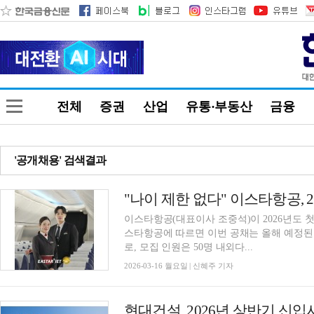
전체
증권
산업
유통·부동산
금융
'공개채용' 검색결과
"나이 제한 없다" 이스타항공, 2
이스타항공(대표이사 조중석)이 2026년도 첫
스타항공에 따르면 이번 공채는 올해 예정된
로, 모집 인원은 50명 내외다...
2026-03-16 월요일 | 신혜주 기자
현대건설, 2026년 상반기 신