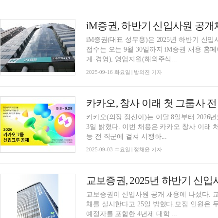
iM증권, 하반기 신입사원 공
iM증권(대표 성무용)은 2025년 하반기 신
접수는 오는 9월 30일까지 iM증권 채용 
계·경영), 영업지원(해외주식...
2025-09-16 화요일 | 방의진 기자
카카오, 창사 이래 첫 그룹사 
카카오(의장 정신아)는 이달 8일부터 202
3일 밝혔다. 이번 채용은 카카오 창사 이래 
등 전 직군에 걸쳐 시행하...
2025-09-03 수요일 | 정채윤 기자
교보증권, 2025년 하반기 신
교보증권이 신입사원 공개 채용에 나섰다. 교보
채를 실시한다고 25일 밝혔다.모집 인원은 두 
예정자를 포함한 4년제 대학 ...