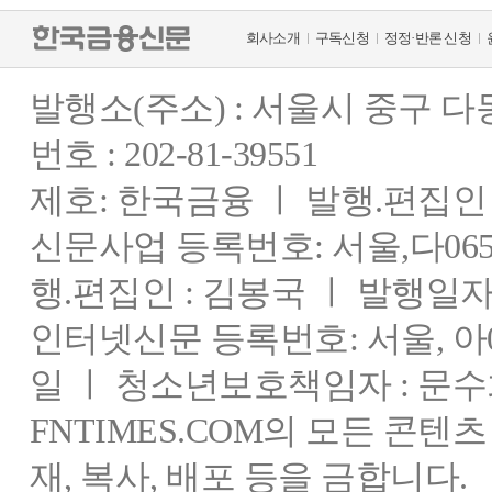
회사소개
구독신청
정정·반론 신청
발행소(주소) : 서울시 중구 
번호 : 202-81-39551
제호: 한국금융 ㅣ 발행.편집인 : 
신문사업 등록번호: 서울,다0655
행.편집인 : 김봉국 ㅣ 발행일자:
인터넷신문 등록번호: 서울, 아03
일 ㅣ 청소년보호책임자 : 문수
FNTIMES.COM의 모든 콘텐
재, 복사, 배포 등을 금합니다.