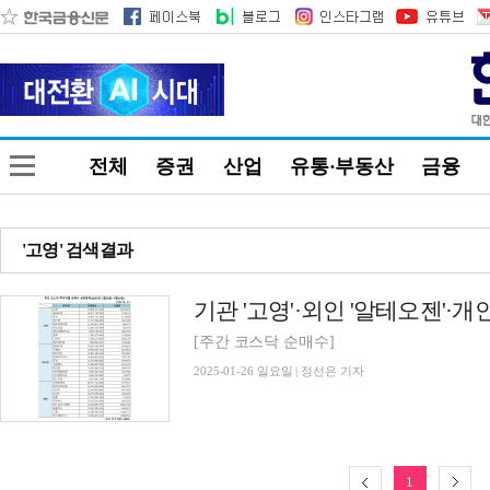
전체
증권
산업
유통·부동산
금융
'고영' 검색결과
[주간 코스닥 순매수]
2025-01-26 일요일 | 정선은 기자
1