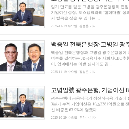
임기 만료를 앞둔 고병일 광주은행장의 연임
기업여신 성장, 토스뱅크와의 '함께대출' 
서 발목을 잡을 수 있다는 ...
2025-11-19 수요일 | 김성훈 기자
백종일 전북은행장과 고병일 광주은행장이 나
여부를 결정하는 JB금융지주 자회사CEO추
어, 업계에서는 이번 심사에도 김...
2025-11-19 수요일 | 김성훈 기자
광주은행이 금융당국의 생산적금융 기조에 발
3분기 누적 기업여신은 16조2381억원으로 
신 비중은 63.9%에 달했다. ...
2025-10-29 수요일 | 우한나 기자