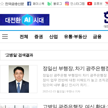
전체
증권
산업
유통·부동산
금융
'고병일' 검색결과
정일선 광주은행 부행장이 차기 광주은행장 
장이 업무 전반에 대한 이해도가 높고 조직
있으며 내부 출신 인사가 차기...
2025-12-15 월요일 | 우한나 기자