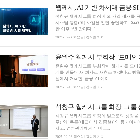
웹케시, AI 기반 차세대 금융 
석창규 웹케시그룹 회장이 SI 사업 재개를 공식
시스템 통합(SI) 사업을 전면 중단하고 ‘Sa
한 이후 9년 만이다. ‘...
2025-06-24 화요일 | 김다민 기자
윤완수 웹케시그룹 부회장이 웹케시를 도메인을
계를 만들어 새 회사로 재창조 하겠다고 밝혔
텔에서 개최한 '금융 AI 에이...
2025-06-10 화요일 | 김다민 기자
석창규 웹케시그룹 회장, 그룹
석창규 웹케시그룹 회장이 앞으로의 성장을 
주)’와 ‘쿠콘(대표이사 김종현)’의 등기이
사고, 경영관리체계가 비교...
2025-02-03 월요일 | 김다민 기자