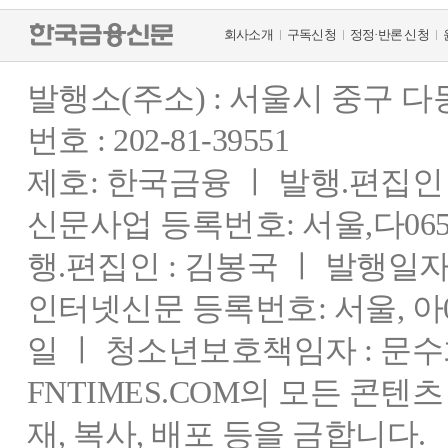
회사소개
구독신청
정정·반론 신청
발행소(주소) : 서울시 중구 
번호 : 202-81-39551
제호: 한국금융 ㅣ 발행.편집인 : 
신문사업 등록번호: 서울,다0655
행.편집인 : 김봉국 ㅣ 발행일자:
인터넷신문 등록번호: 서울, 아03
일 ㅣ 청소년보호책임자 : 문수
FNTIMES.COM의 모든 콘텐
재, 복사, 배포 등을 금합니다.