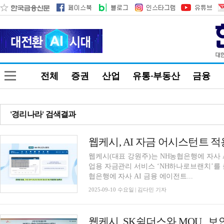
전체
증권
산업
유통·부동산
금융
'경리나라' 검색결과
웹케시(대표 강원주)는 NH농협은행에 자사 A
업용 자금관리 서비스 ‘NH하나로브랜치’를 
협은행에 자사 AI 금융 에이전트...
2025-09-10 수요일 | 김다민 기자
웹케시, SK쉴더스와 MOU...