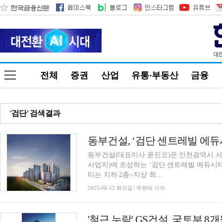
전체
증권
산업
유통·부동산
금융
'검단' 검색결과
동부건설(대표이사 윤진오)은 인천광역시 서
사업지)에 조성하는 ‘검단 센트레빌 에듀시티’를 9월 분
티는 지하 2층~지상 최...
2025-08-12 화요일 | 주현태 기자
'철근 누락' GS건설, 국토부 