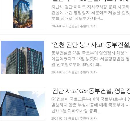
지난해 검단 아파트 지하주차장 붕괴 사고와
건설에 내린 영업정지 처분에도 제동을 걸었다. 서울행정법원 행정2부는 22일 GS건설
부를 상대로 '국토부가 내린...
2024-03-22 금요일 | 주현태 기자
‘인천 검단 붕괴사고’ 동부건설
동부건설은 28일 국토부의 영업정지 처분에
아들여졌다고 28일 밝혔다. 서울행정법원 행정7부는 지난 27일 영업정지처분취소 사건의 판
결 선고일로부터 30일이 되...
2024-02-28 수요일 | 주현태 기자
GS건설이 국토교통부(이하 국토부)로부터 
발생하지 않은 부실시공에 대해 국토부가 내릴 수 
난해 4월 지하주차장 붕괴...
2024-02-02 금요일 | 주현태 기자