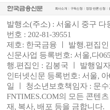
회사소개
구독신청
정정·반론 신청
발행소(주소) : 서울시 중구 
번호 : 202-81-39551
제호: 한국금융 ㅣ 발행.편집인 : 
신문사업 등록번호: 서울,다0655
행.편집인 : 김봉국 ㅣ 발행일자:
인터넷신문 등록번호: 서울, 아03
일 ㅣ 청소년보호책임자 : 문수
FNTIMES.COM의 모든 콘텐
재, 복사, 배포 등을 금합니다.