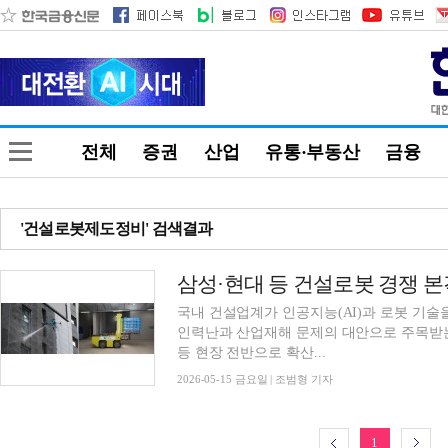
전체
증권
산업
유통·부동산
금융
'건설로봇제도정비' 검색결과
국내 건설업계가 인공지능(AI)과 로봇 기술을
인력난과 산업재해 문제의 대안으로 주목받는
등 현장 전반으로 확산...
2026-05-15 금요일 | 조범형 기자
1