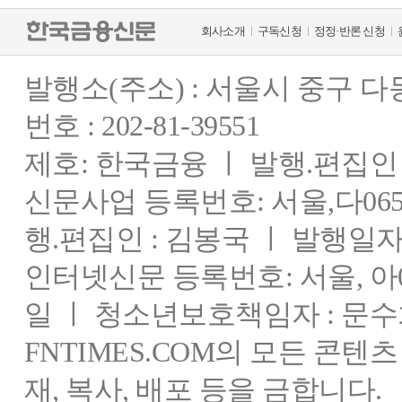
회사소개
구독신청
정정·반론 신청
발행소(주소) : 서울시 중구 
번호 : 202-81-39551
제호: 한국금융 ㅣ 발행.편집인 : 
신문사업 등록번호: 서울,다0655
행.편집인 : 김봉국 ㅣ 발행일자:
인터넷신문 등록번호: 서울, 아03
일 ㅣ 청소년보호책임자 : 문수
FNTIMES.COM의 모든 콘텐
재, 복사, 배포 등을 금합니다.