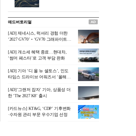
버려야 하는 곳'이라 묘사했다.
원칙으로 서다』를 펴냈다.정
오늘날 많은 이가 은퇴를 지옥
통 관료 출신으로 한국 금융의
이라 부르며 절망하지만, 김경
주요 변곡점마다 중요한 역할
애드버토리얼
록 고문은 새로운 시각을 제시
을 하고 금융 경영인으로서 큰
한다. 은퇴 후 60대를 전후한 1
족적을 남긴 김 전 회장이 후배
[AD] 제네시스, 럭셔리 경험 더한
0년의 과도기는 지옥이 아니라
세대에게 전하는 삶의 조언을
‘2027 GV70’‧‘GV70 그래파이트’
정화와 성장의 공간인 ‘은퇴연
담은 인생 노트다.『물처럼 흐
출시
옥(Purgatory)’이라는 것이다.
르고 원칙으로 서다』는 단순
[AD] 개소세 혜택 종료…현대차,
연옥은 고통스럽지만 끝이 있
한 자서전을 넘어, 실패를 두려
‘썸머 페스타’로 고객 부담 완화
으며, 준비를 통해 천국으로 나
워하지 않는 용기와 자신에 대
아갈 수 있는 희망의 장소라고
한 믿음이 어떻게 삶을 풍요롭
[AD] 기아 ‘디 올 뉴 셀토스’, 인도
말한
게 만드는지를 보여주는 지혜
타임스 드라이브 어워즈서 ‘올해의
의 보고로 평가된다.김용환 전
SUV’ 선정
회장은 “인생의 목표가 크더라
[AD]‘그랜저 잡자’ 기아, 상품성 더
도 조급해하지 말고 작은 것부
한 ‘The 2027 K8’ 출시
터 하나 하나 성취해 나가
라”고 조언한다. 뼈아픈 실패
[카드뉴스] KT&G, ‘CDP’ 기후변화
조차 성공의 뼈대가 된다는 긍
·수자원 관리 부문 우수기업 선정
정적인 마음으로