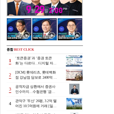
종합
BEST CLICK
‘토큰증권’과 ‘증권 토큰
1
화’는 다르다…디지털 자본
시장 다음 단계는
[DCM] 롯데리츠, 롯데백화
2
점 강남점 담보로 2400억 조
달…단기채 차환
공적자금 상환에서 증권사
3
인수까지…수협은행 '금융
그룹화' 25년 여정 [수협은
관악구 '두산' 26평, 3.2억 떨
행 금융그룹의 꿈①]
4
어진 10.5억원에 거래 [일일
하락가]