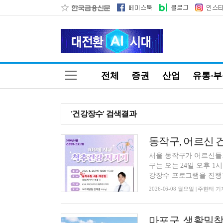
전체
증권
산업
유통·
'건강장수' 검색결과
동작구, 어르신 
서울 동작구가 어르신들
구는 오는 24일 오후 1
강장수 프로그램을 진행한
2026-06-08 월요일 | 주현태 기