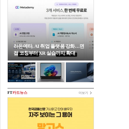
라온메타, AI 취업 플랫폼 강화…면
접 코칭부터 XR 실습까지 확대
FT
카드뉴스
더보기