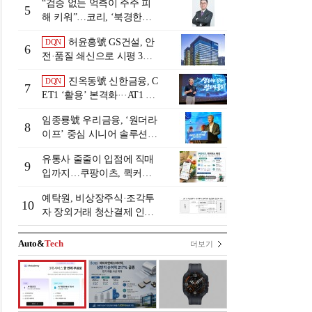
“검증 없는 억측이 주주 피
5
해 키워”…코리, ‘북경한미
미수채권 논란’ 정면 반박
허윤홍號 GS건설, 안
DQN
6
전·품질 쇄신으로 시평 3위
탈환
진옥동號 신한금융, C
DQN
7
ET1 ‘활용’ 본격화···AT1 늘
린 이유는 [Capital Quality Re
임종룡號 우리금융, ‘원더라
view]
8
이프’ 중심 시니어 솔루션
확대…계열사 시너지 '관건'
유통사 줄줄이 입점에 직매
[금융 시니어 비즈니스 돋보
9
입까지…쿠팡이츠, 퀵커머
기]
스 판 키운다
예탁원, 비상장주식·조각투
10
자 장외거래 청산결제 인프
라 구축 착수
Auto&
Tech
더보기