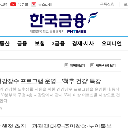
구독신청
로
부동산
금융
보험
2금융
경제·시사
오피니언
제목만보기
제목+내용 보기
건강장수 프로그램 운영…'척추 건강' 특강
의 건강한 노후생활 지원을 위한 건강장수 프로그램을 운영한다.동작
시 30분부터 구청 4층 대강당에서 관내 65세 이상 어르신을 대상으로 건
다...
자
마포구, 생활밀착 행정 추진…관광객 대응·주민참여·노인돌봄 등 전반위 [우리區는 지금]