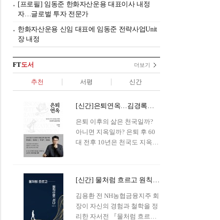
[프로필] 임동준 한화자산운용 대표이사 내정
자…글로벌 투자 전문가
한화자산운용 신임 대표에 임동준 전략사업Unit
장 내정
FT
도서
더보기
추천
서평
신간
[신간]은퇴연옥…김경록의 은퇴 후 삶의 나침반
은퇴 이후의 삶은 천국일까?
아니면 지옥일까? 은퇴 후 60
대 전후 10년은 천국도 지옥도
아닌 '연옥'이라 개념이 등장해
화제를 모으고 있다.투자 전문
가이자 은퇴연구소장으로서의
[신간] 물처럼 흐르고 원칙으로 서다…김용환의 통찰을 담다
은퇴 설계를 가이드해 온 김경
록 옵투스자산운용의 고문이
김용환 전 NH농협금융지주 회
신간 『은퇴연옥』을 내놓았
장이 자신의 경험과 철학을 정
다.단테는 지옥을 '모든 희망을
리한 자서전 『물처럼 흐르고