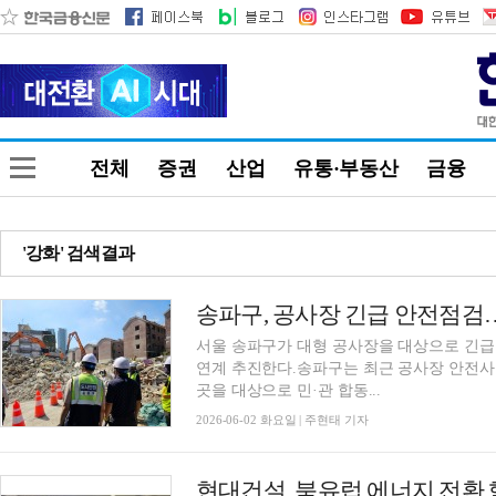
전체
증권
산업
유통·부동산
금융
'강화' 검색결과
송파구, 공사장 긴급 안전점검
서울 송파구가 대형 공사장을 대상으로 긴급
연계 추진한다.송파구는 최근 공사장 안전사고
곳을 대상으로 민·관 합동...
2026-06-02 화요일 | 주현태 기자
현대건설, 북유럽 에너지 전환