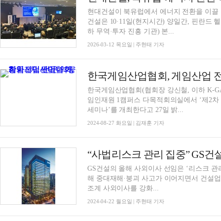
현대건설이 북유럽에서 에너지 전환을 이끌 
건설은 10·11일(현지시간) 양일간, 핀란드
하 무역·투자 진흥 기관) 본...
2026-03-12 목요일 | 주현태 기자
한국게임산업협회, 게임산업 전
한국게임산업협회(협회장 강신철, 이하 K-GAM
임인재원 1캠퍼스 다목적회의실에서 ‘제2차 
세미나’를 개최한다고 27일 밝...
2024-08-27 화요일 | 김재훈 기자
GS건설의 올해 사외이사 선임은 ‘리스크 관리 
해 중대재해·붕괴 사고가 이어지면서 건설업
조계 사외이사를 강화...
2024-04-22 월요일 | 주현태 기자