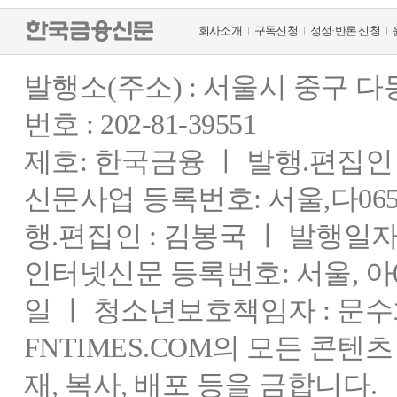
회사소개
구독신청
정정·반론 신청
발행소(주소) : 서울시 중구 
번호 : 202-81-39551
제호: 한국금융 ㅣ 발행.편집인 : 
신문사업 등록번호: 서울,다0655
행.편집인 : 김봉국 ㅣ 발행일자:
인터넷신문 등록번호: 서울, 아03
일 ㅣ 청소년보호책임자 : 문수
FNTIMES.COM의 모든 콘텐
재, 복사, 배포 등을 금합니다.