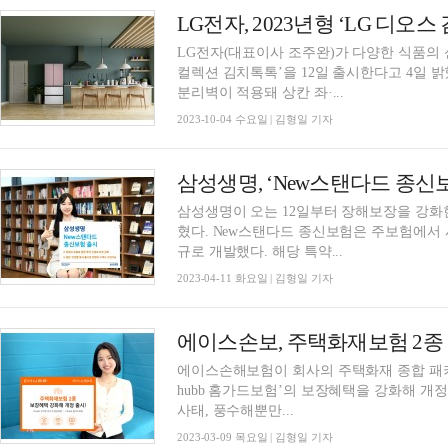
LG전자, 2023년형 ‘LG 디오
LG전자(대표이사 조주완)가 다양한 식품의 신
컬렉션 김치톡톡’을 12일 출시한다고 4일 밝혔다. 신제품은 상칸을 좌우로 분리
분리벽이 적용돼 상칸 좌·...
2023-10-04 수요일 | 김형일 기자
삼성생명, ‘New스탠다드 종신
삼성생명이 오는 12일부터 장해보장을 강화한
혔다. New스탠다드 종신보험은 주보험에서 사망을 보장하며 장해 50% 보험료 환급특약을 신
규로 개발했다. 해당 특약...
2023-04-11 화요일 | 김형일 기자
에이스손보, 주택화재보험 2종
에이스손해보험이 회사의 주택화재 종합 패키지 
hubb 홈가드보험’의 보장혜택을 강화해 개정 출시했다고 9일 
사태, 풍수해뿐만...
2023-03-09 목요일 | 김형일 기자